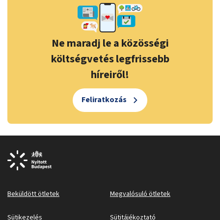
Ne maradj le a közösségi
költségvetés legfrissebb
híreiről!
Feliratkozás
Beküldött ötletek
Megvalósuló ötletek
Sütikezelés
Sütitájékoztató