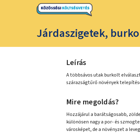
Járdaszigetek, burkol
Leírás
A többsávos utak burkolt elválaszt
szárazságtűrő növények telepítés
Mire megoldás?
Hozzájárul a barátságosabb, zöld
különösen nagy a por- és szmogterh
városképet, de a növényzet a levegőt