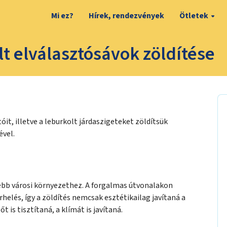
Mi ez?
Hírek, rendezvények
Ötletek
t elválasztósávok zöldítése
óit, illetve a leburkolt járdaszigeteket zöldítsük
ével.
ebb városi környezethez. A forgalmas útvonalakon
elés, így a zöldítés nemcsak esztétikailag javítaná a
 is tisztítaná, a klímát is javítaná.