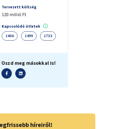
Tervezett költség
120 millió Ft
Kapcsolódó ötletek
1404
1499
1733
Oszd meg másokkal is!
egfrissebb híreiről!