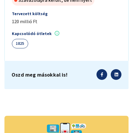
Szavazólapra került, de nem nyert
Tervezett költség
120 millió Ft
Kapcsolódó ötletek
1825
Oszd meg másokkal is!