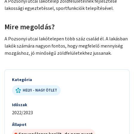
A Pozsonyi utcai lakótelep zöldfelületeinek fejlesztése
lakossági egyeztetéssel, sportfunkciók telepítésével.
Mire megoldás?
A Pozsonyi utcai lakótelepen több száz család él. A lakásban
lakók számára nagyon fontos, hogy megfelelő mennyiség
mozgáshoz, jó minőségű zöldfelületekhez jussanak.
Kategória
HELYI - NAGY ÖTLET
Időszak
2022/2023
Állapot