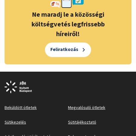
Ne maradj le a közösségi
költségvetés legfrissebb
híreiről!
Feliratkozás
Beküldött ötletek
Megvalósuló ötletek
Sütikezelés
Sütitájékoztató