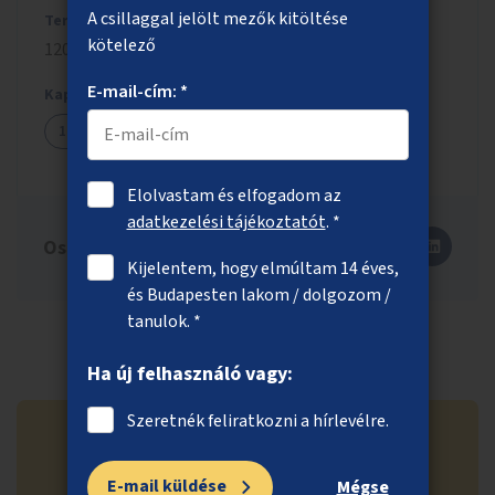
A csillaggal jelölt mezők kitöltése
Tervezett költség
kötelező
120 millió Ft
E-mail-cím: *
Kapcsolódó ötletek
1889
Elolvastam és elfogadom az
adatkezelési tájékoztatót
. *
Oszd meg másokkal is!
Kijelentem, hogy elmúltam 14 éves,
és Budapesten lakom / dolgozom /
tanulok. *
Ha új felhasználó vagy:
Szeretnék feliratkozni a hírlevélre.
E-mail küldése
Mégse