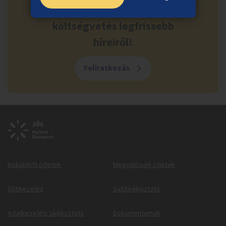
Ne maradj le a közösségi
költségvetés legfrissebb
híreiről!
Feliratkozás
Beküldött ötletek
Megvalósuló ötletek
Sütikezelés
Sütitájékoztató
Adatkezelési tájékoztató
Dokumentumok