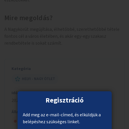
eszközökkel.
Mire megoldás?
A Nagykörút megújítása, élhetőbbé, szerethetőbbé tétele
fontos cél a város életében, és akár egy-egy szakasz
rendbetétele is sokat számít.
Kategória
HELYI - NAGY ÖTLET
Időszak
Regisztráció
2022/2023
Állapot
Add meg az e-mail-címed, és elküldjük a
Szavazólapra került, de nem nyert
belépéshez szükséges linket.