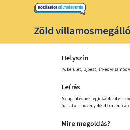
Zöld villamosmegálló
Helyszín
IV. kerület, Újpest, 14-es villamos 
Leírás
A napsütésnek leginkább kitett me
futtatott növényekkel történő árn
Mire megoldás?