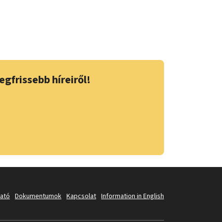
egfrissebb híreiről!
tató
Dokumentumok
Kapcsolat
Information in English