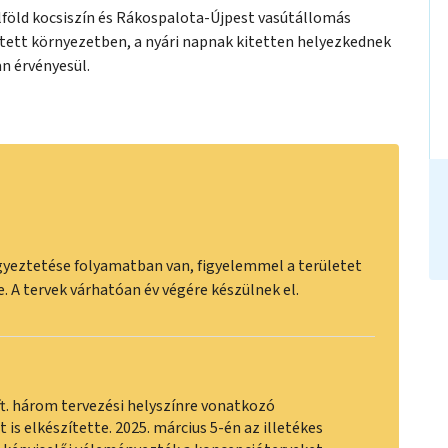
lföld kocsiszín és Rákospalota-Újpest vasútállomás
tett környezetben, a nyári napnak kitetten helyezkednek
n érvényesül.
egyeztetése folyamatban van, figyelemmel a területet
re. A tervek várhatóan év végére készülnek el.
ft. három tervezési helyszínre vonatkozó
is elkészítette. 2025. március 5-én az illetékes