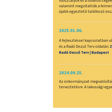
főosztályok és a fővárosi cége
valamint megvitatták a felmer
újabb egyeztető találkozó öss
2025.01.06.
A fejlesztéssel kapcsolatban v
és a Radó Dezső Terv oldalán:
Z
Radó Dezső Terv | Budapest
2024.09.25.
Az önkormányzat megvalósítás
terveztetésre. A lakossági egye