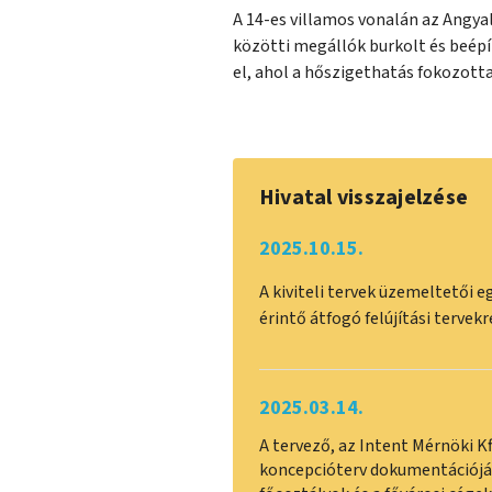
A 14-es villamos vonalán az Angya
közötti megállók burkolt és beépí
el, ahol a hőszigethatás fokozotta
Hivatal visszajelzése
2025.10.15.
A kiviteli tervek üzemeltetői 
érintő átfogó felújítási tervek
2025.03.14.
A tervező, az Intent Mérnöki K
koncepcióterv dokumentációját 