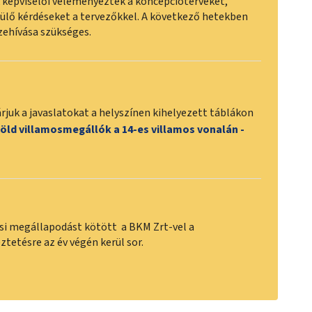
k képviselői véleményezték a koncepcióterveket,
ülő kérdéseket a tervezőkkel. A következő hetekben
zehívása szükséges.
árjuk a javaslatokat a helyszínen kihelyezett táblákon
öld villamosmegállók a 14-es villamos vonalán -
i megállapodást kötött a BKM Zrt-vel a
ztetésre az év végén kerül sor.