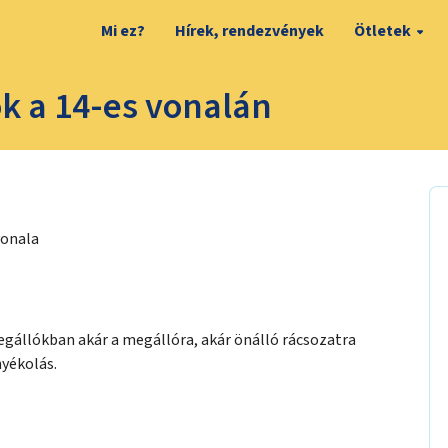
Mi ez?
Hírek, rendezvények
Ötletek
k a 14-es vonalán
vonala
gállókban akár a megállóra, akár önálló rácsozatra
yékolás.