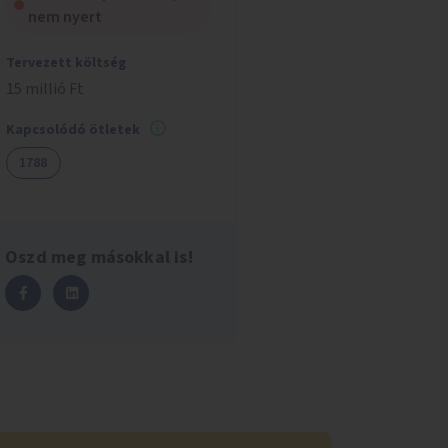
nem nyert
Tervezett költség
15 millió Ft
Kapcsolódó ötletek
1788
Oszd meg másokkal is!