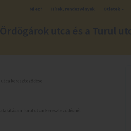
Mi ez?
Hírek, rendezvények
Ötletek
Ördögárok utca és a Turul ut
ul utca kereszteződése
alakítása a Turul utcai kereszteződésnél.