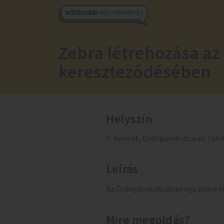
Zebra létrehozása az 
kereszteződésében
Helyszín
II. kerület, Ördögárok utca és Tur
Leírás
Az Ördögárok utcában egy zebra ki
Mire megoldás?