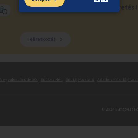
Ne maradj le a közösségi költségvetés l
Feliratkozás
Megvalósuló ötletek
Sütikezelés
Sütitájékoztató
Adatkezelési tájékoz
© 2024 Budapest Fő