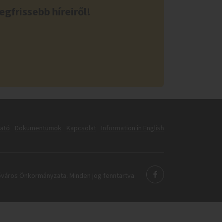
egfrissebb híreiről!
tató
Dokumentumok
Kapcsolat
Information in English
város Önkormányzata. Minden jog fenntartva