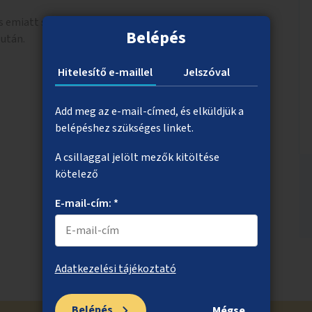
és emiatt sokszor hosszabb ideig nehéz és veszélyes
Belépés
lután.
Hitelesítő e-maillel
Jelszóval
Add meg az e-mail-címed, és elküldjük a
belépéshez szükséges linket.
A csillaggal jelölt mezők kitöltése
kötelező
E-mail-cím: *
Adatkezelési tájékoztató
Belépés
Mégse