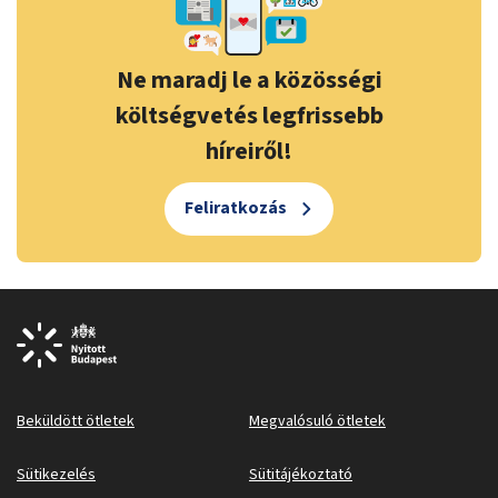
Ne maradj le a közösségi
költségvetés legfrissebb
híreiről!
Feliratkozás
Beküldött ötletek
Megvalósuló ötletek
Sütikezelés
Sütitájékoztató