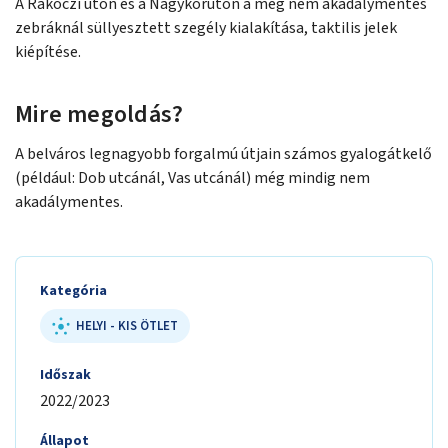
A Rákóczi úton és a Nagykörúton a még nem akadálymentes
zebráknál süllyesztett szegély kialakítása, taktilis jelek
kiépítése.
Mire megoldás?
A belváros legnagyobb forgalmú útjain számos gyalogátkelő
(például: Dob utcánál, Vas utcánál) még mindig nem
akadálymentes.
Kategória
HELYI - KIS ÖTLET
Időszak
2022/2023
Állapot