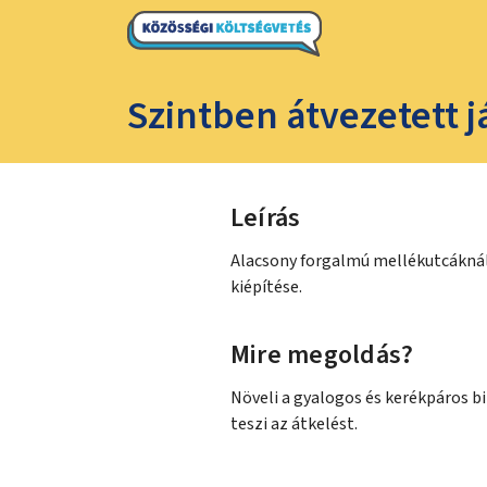
Szintben átvezetett 
Leírás
Alacsony forgalmú mellékutcáknál 
kiépítése.
Mire megoldás?
Növeli a gyalogos és kerékpáros b
teszi az átkelést.