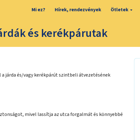
Mi ez?
Hírek, rendezvények
Ötletek
járdák és kerékpárutak
a járda és/vagy kerékpárút szintbeli átvezetésének
iztonságot, mivel lassítja az utca forgalmát és könnyebbé