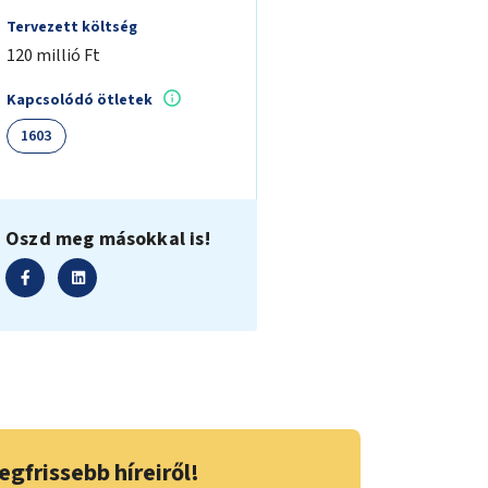
Tervezett költség
120 millió Ft
Kapcsolódó ötletek
1603
Oszd meg másokkal is!
egfrissebb híreiről!