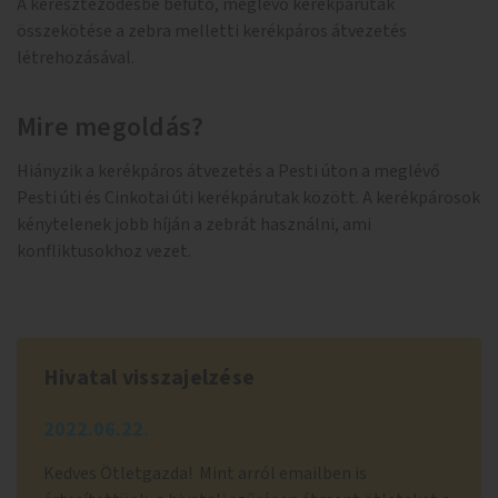
A kereszteződésbe befutó, meglévő kerékpárutak
összekötése a zebra melletti kerékpáros átvezetés
létrehozásával.
Mire megoldás?
Hiányzik a kerékpáros átvezetés a Pesti úton a meglévő
Pesti úti és Cinkotai úti kerékpárutak között. A kerékpárosok
kénytelenek jobb híján a zebrát használni, ami
konfliktusokhoz vezet.
Hivatal visszajelzése
2022.06.22.
Kedves Ötletgazda! Mint arról emailben is