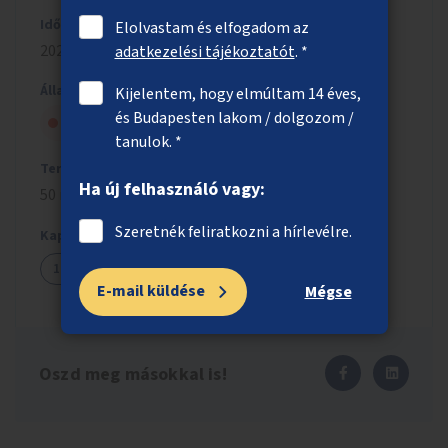
Időszak
Elolvastam és elfogadom az
2021/2022
adatkezelési tájékoztatót
. *
Állapot
Kijelentem, hogy elmúltam 14 éves,
és Budapesten lakom / dolgozom /
A tanács elutasította
tanulok. *
Tervezett költség
Ha új felhasználó vagy:
50 millió Ft
Szeretnék feliratkozni a hírlevélre.
Kapcsolódó ötletek
1213
E-mail küldése
Mégse
Oszd meg másokkal is!