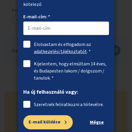
kötelező
Kapcsolódó ötletek
E-mail-cím: *
1039
Elolvastam és elfogadom az
Oszd meg másokkal is!
adatkezelési tájékoztatót
. *
Kijelentem, hogy elmúltam 14 éves,
és Budapesten lakom / dolgozom /
tanulok. *
Ha új felhasználó vagy:
Szeretnék feliratkozni a hírlevélre.
Ne maradj le a közösségi
E-mail küldése
Mégse