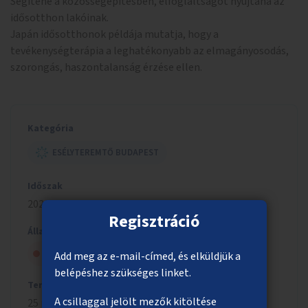
Segítene a közösségépítésben, elfoglaltságot nyújtana az
idősotthon lakóinak.
Japán idősotthonok példája mutatja, hogy a
tevékenységterápia a leghatékonyabb az elmagányosodás,
szorongás, haszontalanság érzése ellen.
Kategória
ESÉLYTEREMTŐ BUDAPEST
Időszak
2021/2022
Regisztráció
Állapot
Szavazólapra került, de nem nyert
Add meg az e-mail-címed, és elküldjük a
belépéshez szükséges linket.
Tervezett költség
A csillaggal jelölt mezők kitöltése
25 millió Ft