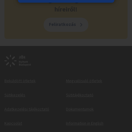
költségvetés legfrissebb
híreiről!
Feliratkozás
Beküldött ötletek
Megvalósuló ötletek
Sütikezelés
Sütitájékoztató
Adatkezelési tájékoztató
Dokumentumok
Kapcsolat
Information in English