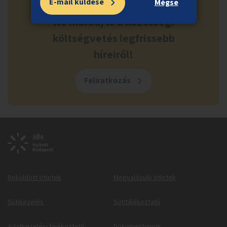
E-mail küldése
Mégse
Ne maradj le a közösségi
költségvetés legfrissebb
híreiről!
Feliratkozás
Beküldött ötletek
Megvalósuló ötletek
Sütikezelés
Sütitájékoztató
Adatkezelési tájékoztató
Dokumentumok