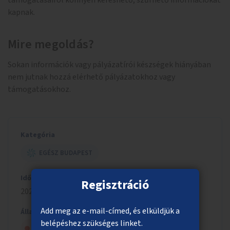
támogatásairól könnyen kereshető, szűrhető információkat
kapnak.
Mire megoldás?
Sokan információk vagy pályázatírói készségek hiányában
nem jutnak hozzá elérhető pályázatokhoz vagy
támogatásokhoz.
Kategória
EGÉSZ BUDAPEST
Időszak
Regisztráció
2020/2021
Add meg az e-mail-címed, és elküldjük a
Állapot
belépéshez szükséges linket.
A tanács elutasította