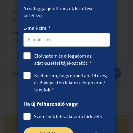
A csillaggal jelölt mezők kitöltése
Tervezett költség
kötelező
Nincs tervezett költség
E-mail-cím: *
Kapcsolódó ötletek
72
Elolvastam és elfogadom az
adatkezelési tájékoztatót
. *
Oszd meg másokkal is!
Kijelentem, hogy elmúltam 14 éves,
és Budapesten lakom / dolgozom /
tanulok. *
Ha új felhasználó vagy:
Szeretnék feliratkozni a hírlevélre.