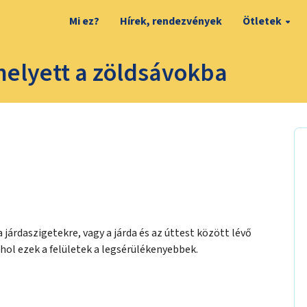
Mi ez?
Hírek, rendezvények
Ötletek
 helyett a zöldsávokba
 járdaszigetekre, vagy a járda és az úttest között lévő
hol ezek a felületek a legsérülékenyebbek.