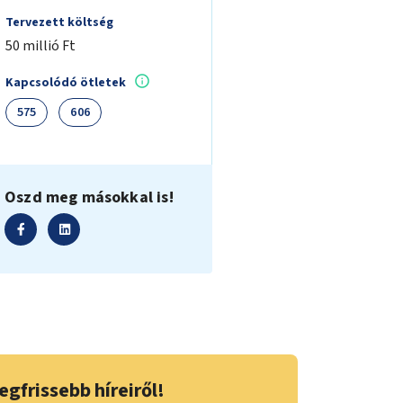
Tervezett költség
50 millió Ft
Kapcsolódó ötletek
575
606
Oszd meg másokkal is!
egfrissebb híreiről!