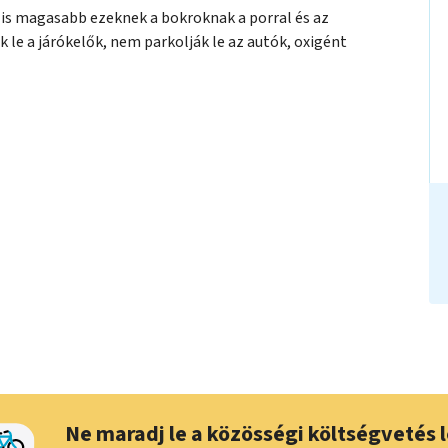
is magasabb ezeknek a bokroknak a porral és az
le a járókelők, nem parkolják le az autók, oxigént
Ne maradj le a közösségi költségvetés l