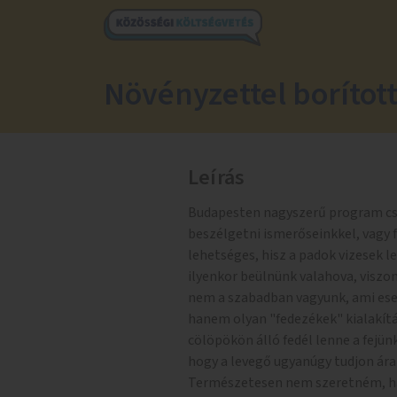
Növényzettel borított
Leírás
Budapesten nagyszerű program csa
beszélgetni ismerőseinkkel, vagy f
lehetséges, hisz a padok vizesek l
ilyenkor beülnünk valahova, viszon
nem a szabadban vagyunk, ami eset
hanem olyan "fedezékek" kialakítá
cölöpökön álló fedél lenne a fejün
hogy a levegő ugyanúgy tudjon áram
Természetesen nem szeretném, ha 