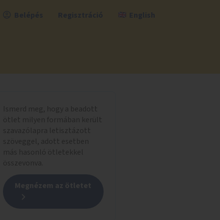
Belépés
Regisztráció
English
Ismerd meg, hogy a beadott
ötlet milyen formában került
szavazólapra letisztázott
szöveggel, adott esetben
más hasonló ötletekkel
összevonva.
Megnézem az ötletet