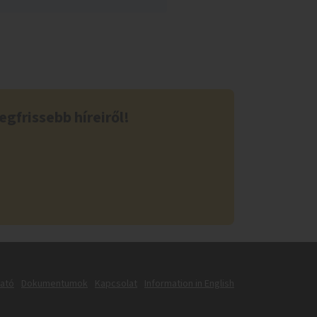
egfrissebb híreiről!
tató
Dokumentumok
Kapcsolat
Information in English