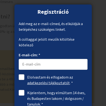
yelmesen.
Regisztráció
atni?
Add meg az e-mail-címed, és elküldjük a
godtan üldögélni, sétálgatni, találkozni, úgy, hogy nem
belépéshez szükséges linket.
0%-ig a szabadban.
A csillaggal jelölt mezők kitöltése
kötelező
E-mail-cím: *
emailben is értesítettünk a hivatali szűrésen átment
ó közösségi költségvetési tanács értékelte. A tanács az
Elolvastam és elfogadom az
 be a 49 szavazólapra kerülő ötlet közé. Döntésük
adatkezelési tájékoztatót
. *
ább a módosított ötletre" bejegyzés alatti
hatod.Köszönjük a megértést! Nyitott Budapest
Kijelentem, hogy elmúltam 14 éves,
és Budapesten lakom / dolgozom /
tanulok. *