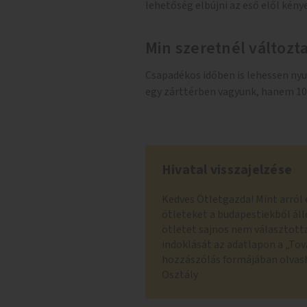
lehetőség elbújni az eső elől kén
Min szeretnél változt
Csapadékos időben is lehessen nyu
egy zárttérben vagyunk, hanem 10
Hivatal visszajelzése
Kedves Ötletgazda! Mint arról 
ötleteket a budapestiekből áll
ötletet sajnos nem választotta
indoklását az adatlapon a „Tov
hozzászólás formájában olvas
Osztály