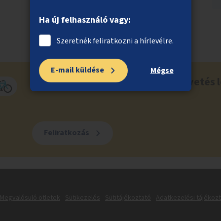
Ha új felhasználó vagy:
Szeretnék feliratkozni a hírlevélre.
E-mail küldése
Mégse
Ne maradj le a közösségi költségvetés l
Feliratkozás
Megvalósuló ötletek
Sütikezelés
Sütitájékoztató
Adatkezelési tájékoz