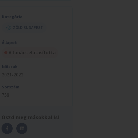
Kategória
ZÖLD BUDAPEST
Állapot
A tanács elutasította
Időszak
2021/2022
Sorszám
758
Oszd meg másokkal is!