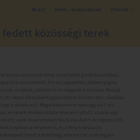
Mi ez?
Hírek, rendezvények
Ötletek
 fedett közösségi terek
k kiülni valamelyik térre, elmélyedni gondolatainkban,
igyelni a városi életet. Ám ez csapadékos időben aligha
esznek, a cipőnk, ruháink és mi magunk is elázunk. Muszáj
t ott akkor általában fogyasztani és költeni kell, ráadásul
leg a célunk volt. Megoldásom erre nem egy zárt tér,
sa, amiknek minden oldala teljesen nyitott, csupán egy
k felett, amit növénytakaró borítana. Azért ne legyen zárt,
olni ezeken a helyeken is, és a fény is bejusson.
Budapest tereit a fedettség jellemezné, csak legyen