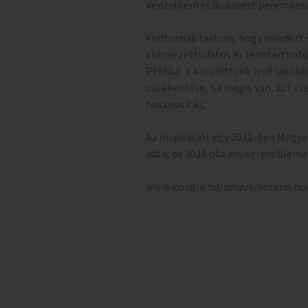
képzelném el Budapest peremkerü
Fontosnak tartom, hogy mindezt 
környezettudatos és fenntartható 
Például: a körülöttünk levő lakók
csökkentése, ha mégis van, azt sz
hasznosítás;
Az inspirációt egy 2012-ben Magy
adta, de 2014 óta anyagi problém
www.google.hu/amp/s/soteria.h