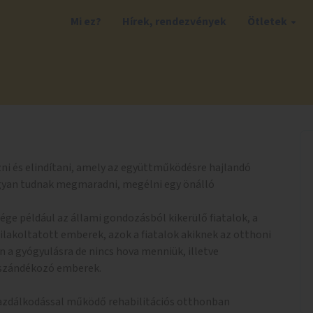
Mi ez?
Hírek, rendezvények
Ötletek
ni és elindítani, amely az együttműködésre hajlandó
yan tudnak megmaradni, megélni egy önálló
ge például az állami gondozásból kikerülő fiatalok, a
ilakoltatott emberek, azok a fiatalok akiknek az otthoni
n a gyógyulásra de nincs hova menniük, illetve
 szándékozó emberek.
azdálkodással működő rehabilitációs otthonban