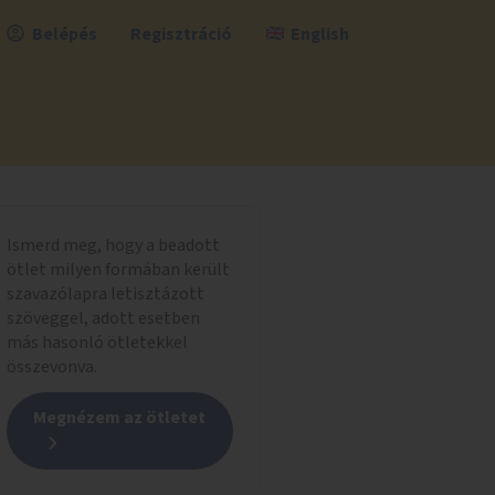
Belépés
Regisztráció
English
Ismerd meg, hogy a beadott
ötlet milyen formában került
szavazólapra letisztázott
szöveggel, adott esetben
más hasonló ötletekkel
összevonva.
Megnézem az ötletet