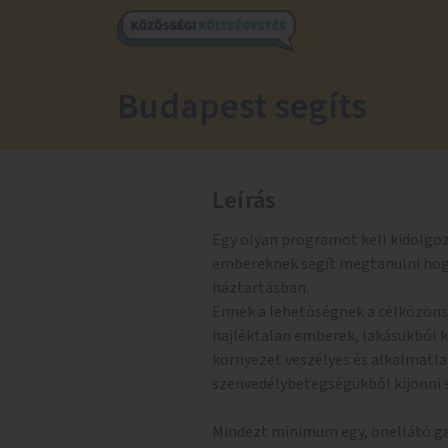
Budapest segíts
Leírás
Egy olyan programot kell kidolgoz
embereknek segít megtanulni hog
háztartásban.
Ennek a lehetőségnek a célközönsé
hajléktalan emberek, lakásukból k
környezet veszélyes és alkalmatla
szenvedélybetegségükből kijönni
Mindezt minimum egy, önellátó g