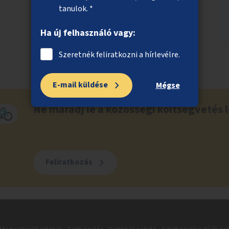
tanulok. *
Ha új felhasználó vagy:
Szeretnék feliratkozni a hírlevélre.
E-mail küldése
Mégse
Ne maradj le a közösségi költségvetés l
Feliratkozás