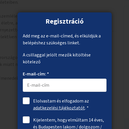
leteiben.
szemléletformáló módon tegyük, odafigyelve a
Regisztráció
életre, amennyire csak lehet.
örnyezettel egymást segítve; hulladéktermelés minmálisra
Add meg az e-mail-címed, és elküldjük a
elektíven gyűjteni; energiatakarékosság; újrahasználat-
belépéshez szükséges linket.
A csillaggal jelölt mezők kitöltése
arországon elindult hasonló, csodálatos kezdeményezés
kötelező
ák miatt nem tud működni:
E-mail-cím: *
u/menedek-program/%3famp
Elolvastam és elfogadom az
adatkezelési tájékoztatót
. *
Kijelentem, hogy elmúltam 14 éves,
és Budapesten lakom / dolgozom /