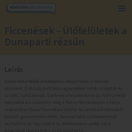
Ficcenések - Ülőfelületek a
Dunaparti rézsűn
Leírás
Sokan használják a budapesti rakpartokat a lépcsős
részeken. A rézsűs partokon ugyanakkor nehéz a lejutás és
az ülés, tartózkodás. Ezeknek a területeknek az intenzívebb
használatára született meg a Beton Workshopon a Valyo
csapatában Dunai Ficcenések ötlete. Az árvíztűrő betonból
készült geometrikus elem, használható, ülőfelületként
asztalként és lépcsőként is, néhány elem pedig extra
funkcióval (kutya itató, grill) bővíthető.