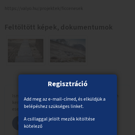
https://valyo.hu/projektek/ficcenesek
Feltöltött képek, dokumentumok
Regisztráció
Ismerd meg, hogy a beadott ötlet milyen formában
Add meg az e-mail-címed, és elküldjük a
került szavazólapra letisztázott szöveggel, adott
belépéshez szükséges linket.
esetben más hasonló ötletekkel összevonva.
A csillaggal jelölt mezők kitöltése
Megnézem az ötletet
kötelező