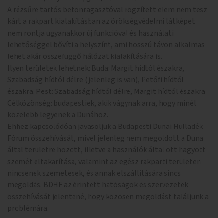
A rézsűre tartós betonragasztóval rögzített elem nem tesz
kárt a rakpart kialakításban az örökségvédelmi látképet
nem rontja ugyanakkor új funkcióval és használati
lehetőséggel bővíti a helyszínt, ami hosszú távon alkalmas
lehet akár összefüggő hálózat kialakítására is.
Ilyen területek lehetnek: Buda: Margit hídtól északra,
Szabadság hídtól délre (jelenleg is van), Petőfi hídtól
északra. Pest: Szabadság hídtól délre, Margit hídtól északra
Célközönség: budapestiek, akik vágynak arra, hogy minél
közelebb legyenek a Dunához.
Ehhez kapcsolódóan javasoljuk a Budapesti Dunai Hulladék
Fórum összehívását, mivel jelenleg nem megoldott a Duna
által területre hozott, illetve a használók által ott hagyott
szemét eltakarítása, valamint az egész rakparti területen
nincsenek szemetesek, és annak elszállítására sincs
megoldás. BDHF az érintett hatóságok és szervezetek
összehívását jelentené, hogy közösen megoldást találjunk a
problémára.