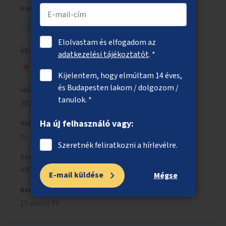
Kategória
ZÖLD BUDAPEST
Elolvastam és elfogadom az
Állapot
adatkezelési tájékoztatót
. *
A tanács elutasította
Kijelentem, hogy elmúltam 14 éves,
és Budapesten lakom / dolgozom /
Időszak
tanulok. *
2020/2021
Ha új felhasználó vagy:
Helyszín
XI. kerület
Szeretnék feliratkozni a hírlevélre.
Sorszám
480
E-mail küldése
Mégse
Becsült költség
15 millió Ft