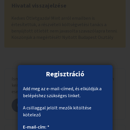
Hivatal visszajelzése
Kedves Ötletgazda! Mint arról emailben is
értesítettük, a részvételi költségvetési tanács a
benyújtott ötletét nem javasolta szavazólapra tenni.
Köszönjük a megértését! Nyitott Budapest Osztály
Regisztráció
Ismerd meg, hogy a beadott ötlet milyen formában
került szavazólapra letisztázott szöveggel, adott
Add meg az e-mail-címed, és elküldjük a
esetben más hasonló ötletekkel összevonva.
belépéshez szükséges linket.
Megnézem az ötletet
A csillaggal jelölt mezők kitöltése
kötelező
E-mail-cím: *