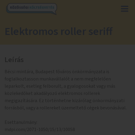
Elektromos roller seriff
Leírás
Bécsi mintára, Budapest főváros önkörmányzata is
foglalkoztasson munkavállalót a nem megfelelően
leparkolt, esetleg felborult, a gyalogosokat vagy más
közlekedőket akadályozó elektromos rollerek
megigazítására. Ez történhetne kizárólag önkormányzati
forrásból, vagy a rollereket üzemeltető cégek bevonásával.
Esettanulmány:
mdpi.com/2071-1050/15/13/10058