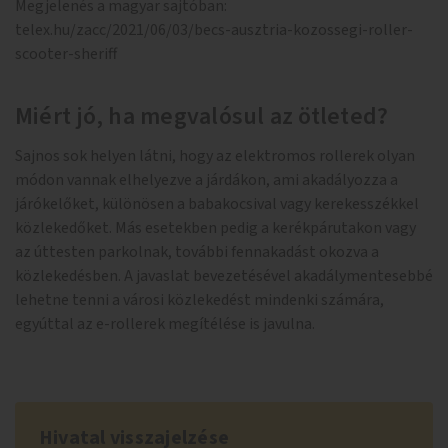
Megjelenés a magyar sajtóban:
telex.hu/zacc/2021/06/03/becs-ausztria-kozossegi-roller-
scooter-sheriff
Miért jó, ha megvalósul az ötleted?
Sajnos sok helyen látni, hogy az elektromos rollerek olyan
módon vannak elhelyezve a járdákon, ami akadályozza a
járókelőket, különösen a babakocsival vagy kerekesszékkel
közlekedőket. Más esetekben pedig a kerékpárutakon vagy
az úttesten parkolnak, további fennakadást okozva a
közlekedésben. A javaslat bevezetésével akadálymentesebbé
lehetne tenni a városi közlekedést mindenki számára,
egyúttal az e-rollerek megítélése is javulna.
Hivatal visszajelzése