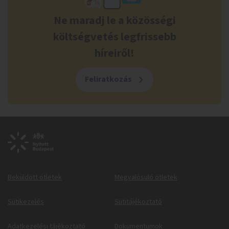
Ne maradj le a közösségi
költségvetés legfrissebb
híreiről!
Feliratkozás
Beküldött ötletek
Megvalósuló ötletek
Sütikezelés
Sütitájékoztató
Adatkezelési tájékoztató
Dokumentumok