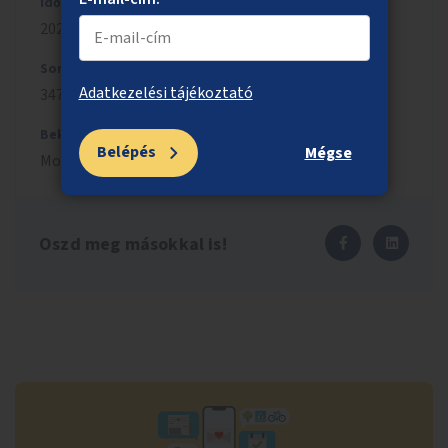
Időszak
2024/2025
Sorszám
Adatkezelési tájékoztató
3470
Beküldés
Belépés
Mégse
Molnár
Bence
,
2025.02.01.
Oszd meg másokkal is!