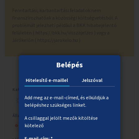
Fenntartási, karbantartási feladatok nem
finanszírozhatóak a közösségi költségvetésből. A
problémát jelezheti például a BKK hibabejelentő
felületén ( https://bkk.hu/visszajelzes ) vagy a
Járókelőn ( https://jarokelo.hu ).
Belépés
Hitelesítő e-maillel
Jelszóval
Kategória
Add meg az e-mail-címed, és elküldjük a
ELŐZETES KATEGÓRIA
belépéshez szükséges linket.
Állapot
A csillaggal jelölt mezők kitöltése
kötelező
Nem bocsátható lakossági támogatásra
E-mail-cím: *