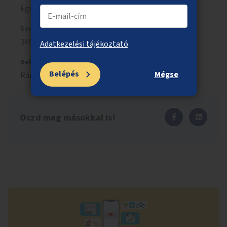
Egész Budapest
Sorszám
3461
Adatkezelési tájékoztató
Beküldés
Belépés
Mégse
Ránki
Júlia
,
2025.02.01.
Oszd meg másokkal is!