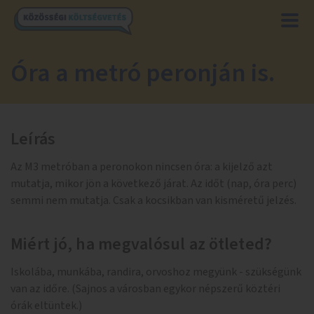
Óra a metró peronján is.
Leírás
Az M3 metróban a peronokon nincsen óra: a kijelző azt
mutatja, mikor jön a következő járat. Az időt (nap, óra perc)
semmi nem mutatja. Csak a kocsikban van kisméretű jelzés.
Miért jó, ha megvalósul az ötleted?
Iskolába, munkába, randira, orvoshoz megyünk - szükségünk
van az időre. (Sajnos a városban egykor népszerű köztéri
órák eltüntek.)