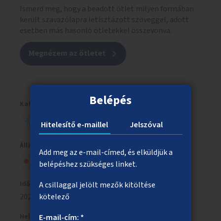
Ismerd meg, hogy a beadott ötlet milyen formában
került szavazólapra letisztázott szöveggel, adott
esetben más hasonló ötletekkel összevonva.
Megnézem az ötletet
Belépés
Kategória
ESÉLYTEREMTŐ BUDAPEST
Hitelesítő e-maillel
Jelszóval
Állapot
Add meg az e-mail-címed, és elküldjük a
Szavazólapra került, de nem nyert
belépéshez szükséges linket.
Időszak
A csillaggal jelölt mezők kitöltése
kötelező
2024/2025
Helyszín
E-mail-cím: *