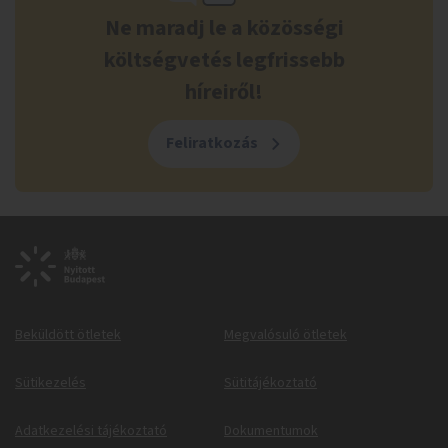
Ne maradj le a közösségi
költségvetés legfrissebb
híreiről!
Feliratkozás
Beküldött ötletek
Megvalósuló ötletek
Sütikezelés
Sütitájékoztató
Adatkezelési tájékoztató
Dokumentumok