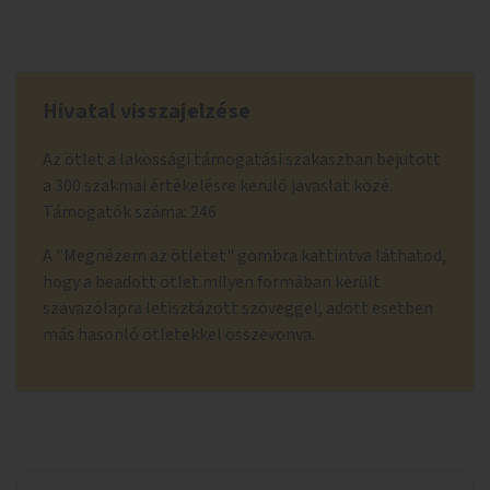
Hivatal visszajelzése
Az ötlet a lakossági támogatási szakaszban bejutott
a 300 szakmai értékelésre kerülő javaslat közé.
Támogatók száma: 246
A "Megnézem az ötletet" gombra kattintva láthatod,
hogy a beadott ötlet milyen formában került
szavazólapra letisztázott szöveggel, adott esetben
más hasonló ötletekkel összevonva.