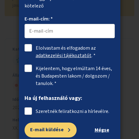
javaslat közé. Támogatók száma: 95
kötelező
E-mail-cím: *
Elolvastam és elfogadom az
Kategória
adatkezelési tájékoztatót
. *
HELYI - NAGY ÖTLET
Kijelentem, hogy elmúltam 14 éves,
Állapot
és Budapesten lakom / dolgozom /
tanulok. *
Nem kapott elég lakossági támogatást
Ha új felhasználó vagy:
Időszak
2024/2025
Szeretnék feliratkozni a hírlevélre.
Helyszín
XX. kerület
E-mail küldése
Mégse