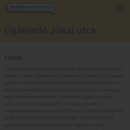
Újjáéledő Jókai utca
Leírás
A Jókai Mór utca jelenleg forgalmas, jelentős zajterheléssel
érintett része a kerületnek, többnyire a belváros felé haladó
jármű és villamosforgalomnak köszönhetően. Emellett a
kerület rehabilitációval kevésbé érintett része, a lakosság
egyértelműen nem kedveli a területet. Ugyan komplex
változásra lenne szükség itt, de kisebb volumenű
beavatkozásokkal az utca élhetőbb és szerethetőbbé válna
az itt élők és erre áthaladók számára. Ezt a folyamatot
apróbb beavatkozásokkal lehetne segíteni, mint a