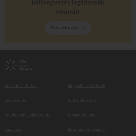
költségvetés legfrissebb
híreiről!
Feliratkozás
Beküldött ötletek
Megvalósuló ötletek
Sütikezelés
Sütitájékoztató
Adatkezelési tájékoztató
Dokumentumok
Kapcsolat
Information in English