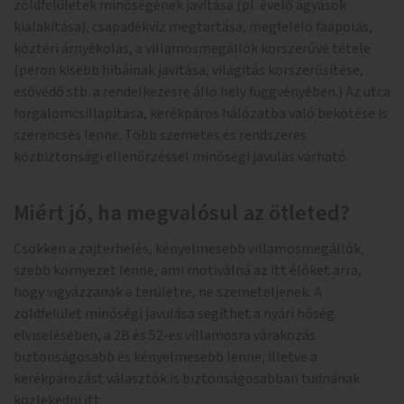
zöldfelületek minőségének javítása (pl. évelő ágyások
kialakítása), csapadékvíz megtartása, megfelelő faápolás,
köztéri árnyékolás, a villamosmegállók korszerűvé tétele
(peron kisebb hibáinak javítása, világítás korszerűsítése,
esővédő stb. a rendelkezésre álló hely függvényében.) Az utca
forgalomcsillapítása, kerékpáros hálózatba való bekötése is
szerencsés lenne. Több szemetes és rendszeres
közbiztonsági ellenőrzéssel minőségi javulás várható.
Miért jó, ha megvalósul az ötleted?
Csökken a zajterhelés, kényelmesebb villamosmegállók,
szebb környezet lenne, ami motiválná az itt élőket arra,
hogy vigyázzanak a területre, ne szemeteljenek. A
zöldfelület minőségi javulása segíthet a nyári hőség
elviselésében, a 2B és 52-es villamosra várakozás
biztonságosabb és kényelmesebb lenne, illetve a
kerékpározást választók is biztonságosabban tudnának
közlekedni itt.