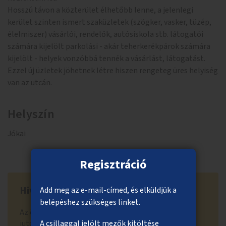
Hosszú távon a közterület élhetőbb lenne, a jelenlegi
kerület szinten ismert szaküzletek (szögker, vasker, tüzép,
élelmiszer) vásárlói, rendelők, autósiskola stb. látogatói
számára kijelölt parkolási - akár teherkerékpárok számára
kijelölt - helyek vonzóbbá tennék a vásárlást, látogatást.
Ezzel új üzletek jöhetnek létre hiszen rengeteg üres helyiség
van az utcán.
Helyszín
Jókai
Regisztráció
Hivatal visszajelzése
Add meg az e-mail-címed, és elküldjük a
belépéshez szükséges linket.
Az ötlet a lakossági támogatási szakaszban nem
jutott tovább a 300 szakmai értékelésre kerülő
A csillaggal jelölt mezők kitöltése