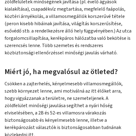
zöldfelületek minőségének javítása (pl. évelő ágyások
kialakítása), csapadékvíz megtartása, megfelelő faápolás,
köztéri árnyékolás, a villamosmegállók korszerűvé tétele
(peron kisebb hibáinak javítása, világítás korszerűsítése,
esővédő stb. a rendelkezésre álló hely függvényében.) Az utca
forgalomcsillapítása, kerékpáros hálózatba való bekötése is
szerencsés lenne. Több szemetes és rendszeres
közbiztonsági ellenőrzéssel minőségi javulás várható.
Miért jó, ha megvalósul az ötleted?
Csökken a zajterhelés, kényelmesebb villamosmegállók,
szebb környezet lenne, ami motiválná az itt élőket arra,
hogy vigyázzanak a területre, ne szemeteljenek. A
zöldfelület minőségi javulása segíthet a nyári hőség
elviselésében, a 2B és 52-es villamosra várakozás
biztonságosabb és kényelmesebb lenne, illetve a
kerékpározást választók is biztonságosabban tudnának
közlekedni itt.