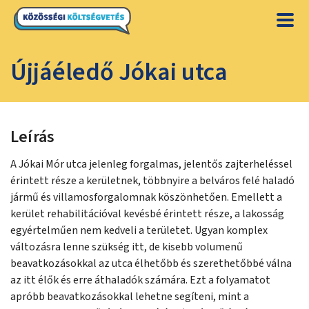
Újjáéledő Jókai utca
Leírás
A Jókai Mór utca jelenleg forgalmas, jelentős zajterheléssel
érintett része a kerületnek, többnyire a belváros felé haladó
jármű és villamosforgalomnak köszönhetően. Emellett a
kerület rehabilitációval kevésbé érintett része, a lakosság
egyértelműen nem kedveli a területet. Ugyan komplex
változásra lenne szükség itt, de kisebb volumenű
beavatkozásokkal az utca élhetőbb és szerethetőbbé válna
az itt élők és erre áthaladók számára. Ezt a folyamatot
apróbb beavatkozásokkal lehetne segíteni, mint a