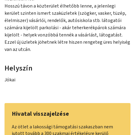
Hosszú távon a közterület élhetőbb lenne, a jelenlegi
kerület szinten ismert szaküzletek (szögker, vasker, tüzép,
élelmiszer) vásárlói, rendelők, autósiskola stb. látogatói
számára kijelölt parkolási - akár teherkerékpárok számára
kijelölt - helyek vonzóbbá tennék a vásárlást, látogatást.
Ezzel új üzletek jöhetnek létre hiszen rengeteg üres helyiség
van az utcán.
Helyszín
Jókai
Hivatal visszajelzése
Az ötlet a lakossági támogatási szakaszban nem
jutott tovább a 300 szakmai értékelésre kerülő