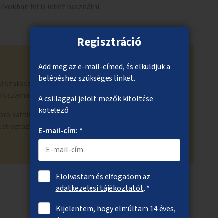
kokban fel is lehet használni.
Regisztráció
Add meg az e-mail-címed, és elküldjük a
belépéshez szükséges linket.
i szakaszban bejutott a 300 szakmai értékelésre
ók száma: 270
A csillaggal jelölt mezők kitöltése
kötelező
a kattintva láthatod, hogy a beadott ötlet milyen
letisztázott szöveggel, adott esetben más hasonló
E-mail-cím: *
Elolvastam és elfogadom az
adatkezelési tájékoztatót
. *
Kijelentem, hogy elmúltam 14 éves,