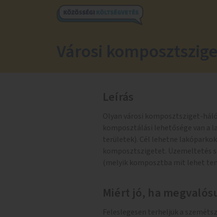
Városi komposztszige
Leírás
Olyan városi komposztsziget-háló
komposztálási lehetősége van a l
területek). Cél lehetne lakóparkok
komposztszigetet. Üzemeltetés se
(melyik komposztba mit lehet tenn
Miért jó, ha megvalósu
Feleslegesen terheljük a szeméts