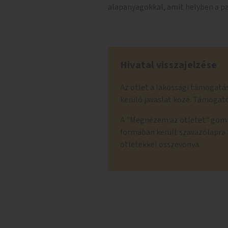
alapanyagokkal, amit helyben a par
Hivatal visszajelzése
Az ötlet a lakossági támogatás
kerülő javaslat közé. Támogat
A "Megnézem az ötletet" gombr
formában került szavazólapra 
ötletekkel összevonva.