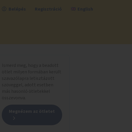
Belépés
Regisztráció
English
Ismerd meg, hogy a beadott
ötlet milyen formában került
szavazólapra letisztázott
szöveggel, adott esetben
más hasonló ötletekkel
összevonva.
Megnézem az ötletet