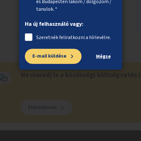
és Budapesten lakom / dolgozom /
tanulok. *
Ha új felhasználó vagy:
Szeretnék feliratkozni a hírlevélre.
E-mail küldése
Mégse
Ne maradj le a közösségi költségvetés l
Feliratkozás