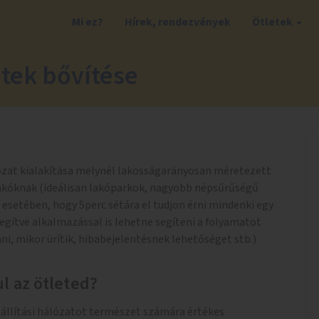
Mi ez?
Hírek, rendezvények
Ötletek
tek bővítése
zat kialakítása melynél lakosságarányosan méretezett
akóknak (ideálisan lakóparkok, nagyobb népsűrűségű
 esetében, hogy 5perc sétára el tudjon érni mindenki egy
gítve alkalmazással is lehetne segíteni a folyamatot
i, mikor ürítik, hibabejelentésnek lehetőséget stb.)
l az ötleted?
zállítási hálózatot természet számára értékes