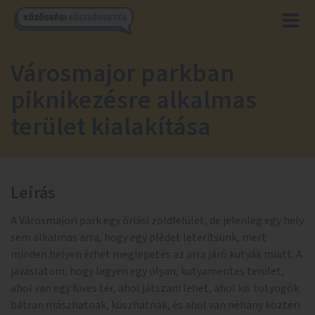
Városmajor parkban
piknikezésre alkalmas
terület kialakítása
Leírás
A Városmajori park egy óriási zöldfelület, de jelenleg egy hely
sem alkalmas arra, hogy egy plédet leterítsünk, mert
minden helyen érhet meglepetés az arra járó kutyák miatt. A
javaslatom, hogy legyen egy olyan, kutyamentes terület,
ahol van egy füves tér, ahol játszani lehet, ahol kis totyogók
bátran mászhatnak, kúszhatnak, és ahol van néhány köztéri