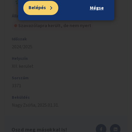
HELYI - NAGY ÖTLET
Belépés
Mégse
Állapot
Szavazólapra került, de nem nyert
Időszak
2024/2025
Helyszín
XII. kerület
Sorszám
3371
Beküldés
Nagy
Zsófia
,
2025.01.31.
Oszd meg másokkal is!