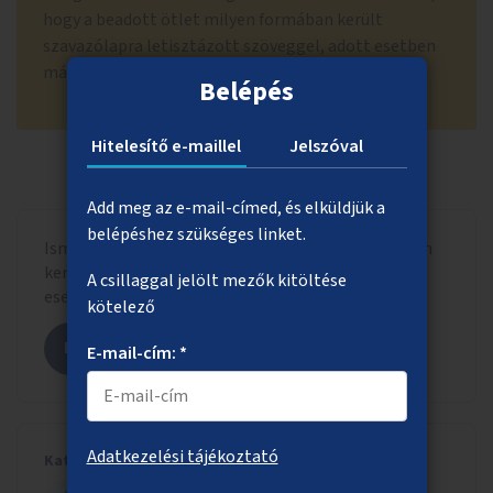
hogy a beadott ötlet milyen formában került
szavazólapra letisztázott szöveggel, adott esetben
más hasonló ötletekkel összevonva.
Belépés
Hitelesítő e-maillel
Jelszóval
Add meg az e-mail-címed, és elküldjük a
belépéshez szükséges linket.
Ismerd meg, hogy a beadott ötlet milyen formában
került szavazólapra letisztázott szöveggel, adott
A csillaggal jelölt mezők kitöltése
esetben más hasonló ötletekkel összevonva.
kötelező
Megnézem az ötletet
E-mail-cím: *
Adatkezelési tájékoztató
Kategória