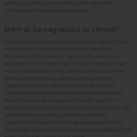
bútor (szék, asztal), és mosdó, hogy akár egy kültéri
szülinapi zsúrt is meg lehessen rendezni.
Miért jó, ha megvalósul az ötleted?
A Városmajor parkban jelenleg a játszótér az egyetlen hely,
ami a kutyáktól el van zárva. (A játszótér egyébként
általában zsúfolt és csak pár négyzetméter füves rész
található benne.) Jó lenne egy másik olyan hely, ami füves
terület és alkalmas arra, hogy piknikezzenek az emberek,
ahol le lehet teríteni egy pokrócot. Ezt úgy lehetne
megoldani, hogy egy adott részt kijelölnek erre, ami
kimondottan ilyen célokat szolgál. Néhány köztéri bútor,
asztal és hozzá pad, esetleg mosdó tovább segítene a
komforton. Sokszor látjuk, hogy a környékbeli családok más
helyeket keresnek, ahol egy köztéri összejövetelt
megszervezhetnek, mert tisztaság szempontjából nincs
biztonságos rész a parkban. Egy ilyen rész kialakítása élőbbé