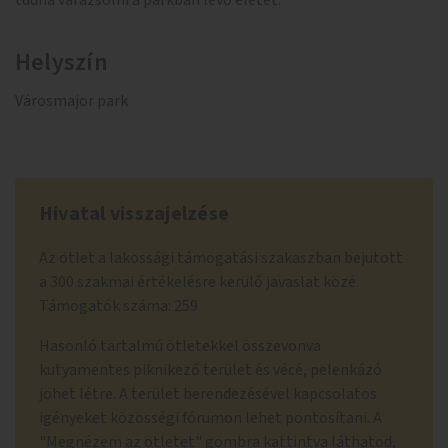
tudná varázsolni a parkban lévő életet.
Helyszín
Városmajor park
Hivatal visszajelzése
Az ötlet a lakossági támogatási szakaszban bejutott
a 300 szakmai értékelésre kerülő javaslat közé.
Támogatók száma: 259
Hasonló tartalmú ötletekkel összevonva
kutyamentes piknikező terület és vécé, pelenkázó
jöhet létre. A terület berendezésével kapcsolatos
igényeket közösségi fórumon lehet pontosítani. A
"Megnézem az ötletet" gombra kattintva láthatod,