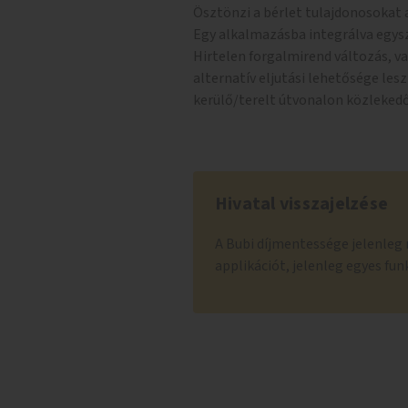
Ösztönzi a bérlet tulajdonosokat 
Egy alkalmazásba integrálva egysze
Hirtelen forgalmirend változás, 
alternatív eljutási lehetősége les
kerülő/terelt útvonalon közlekedő
Hivatal visszajelzése
A Bubi díjmentessége jelenleg 
applikációt, jelenleg egyes fu