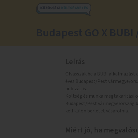
Budapest GO X BUBI /
Leírás
Olvasszák be a BUBI alkalmazást a
éves Budapest/Pest vármegye/orsz
bubizás is.
Költség és munka megtakarítási o
Budapest/Pest vármegye/ország bé
kell külön bérletet vásárolnia.
Miért jó, ha megvalósu