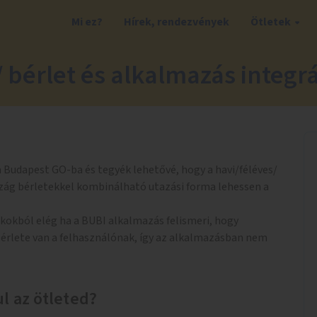
Mi ez?
Hírek, rendezvények
Ötletek
 bérlet és alkalmazás integr
 Budapest GO-ba és tegyék lehetővé, hogy a havi/féléves/
ág bérletekkel kombinálható utazási forma lehessen a
kokból elég ha a BUBI alkalmazás felismeri, hogy
rlete van a felhasználónak, így az alkalmazásban nem
l az ötleted?