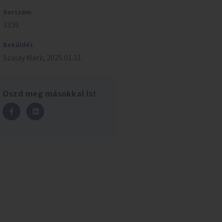
Sorszám
3339
Beküldés
Szalay
Márk
,
2025.01.31.
Oszd meg másokkal is!