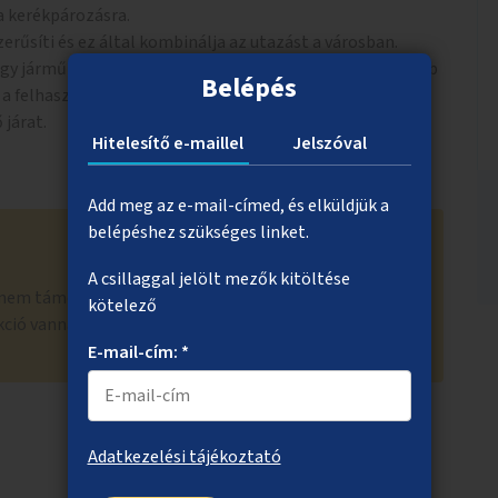
a kerékpározásra.
rűsíti és ez által kombinálja az utazást a városban.
vagy jármű meghibásodás esetén a BUBI-ra váltva gyorsabb
Belépés
z a felhasználónak, mint pl. pótló autóbuszra várás, vagy
 járat.
Hitelesítő e-maillel
Jelszóval
Add meg az e-mail-címed, és elküldjük a
belépéshez szükséges linket.
A csillaggal jelölt mezők kitöltése
nem támogatott. A Bubi fog kapni saját fejlesztésű
kötelező
nkció vannak csak integrálva a BudapestGO-ba.
E-mail-cím: *
Adatkezelési tájékoztató