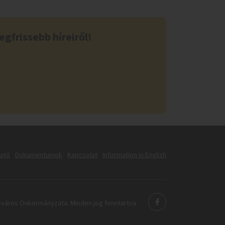
egfrissebb híreiről!
tató
Dokumentumok
Kapcsolat
Information in English
város Önkormányzata. Minden jog fenntartva