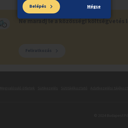
Belépés
Mégse
Ne maradj le a közösségi költségvetés l
Feliratkozás
Megvalósuló ötletek
Sütikezelés
Sütitájékoztató
Adatkezelési tájékoz
© 2024 Budapest Fő