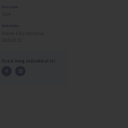
Sorszám
3329
Beküldés
Halzer Eőry
Dorottya
,
2025.01.31.
Oszd meg másokkal is!