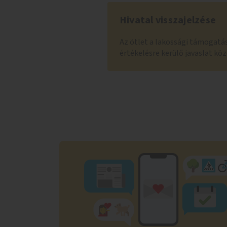
Hivatal visszajelzése
Az ötlet a lakossági támogatá
értékelésre kerülő javaslat k