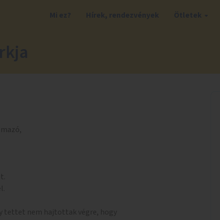
Mi ez?
Hírek, rendezvények
Ötletek
rkja
lmazó,
t.
l.
y tettet nem hajtottak végre, hogy