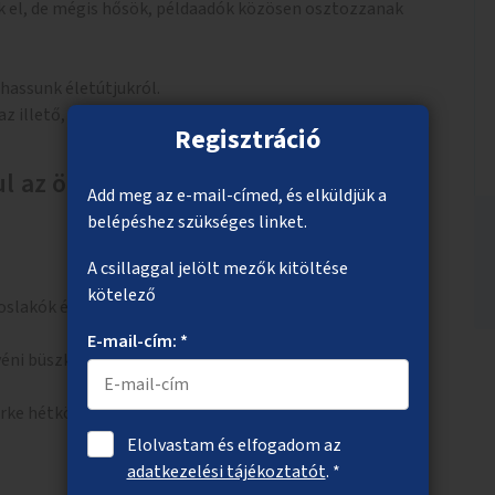
ek el, de mégis hősök, példaadók közösen osztozzanak
hassunk életútjukról.
az illető, méltó példa mások számára.
Regisztráció
l az ötleted?
Add meg az e-mail-címed, és elküldjük a
belépéshez szükséges linket.
A csillaggal jelölt mezők kitöltése
kötelező
oslakók és a főváros között.
E-mail-cím: *
yéni büszkeség.
ürke hétköznapiságból.
Elolvastam és elfogadom az
adatkezelési tájékoztatót
. *