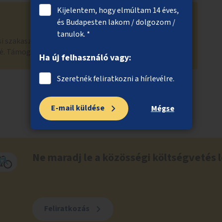
Kijelentem, hogy elmúltam 14 éves,
és Budapesten lakom / dolgozom /
tanulok. *
si szakaszban nem jutott tovább a 300 szakmai
özé. Támogatók száma: 127
Ha új felhasználó vagy:
Szeretnék feliratkozni a hírlevélre.
E-mail küldése
Mégse
Ne maradj le a közösségi költségvetés l
Feliratkozás