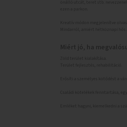
önálló utcát, teret stb. nevezzen
ezen a parkon.
Kreatív módon megjelenítve olvas
Mindarról, amiért hétköznapi hős 
Miért jó, ha megvalósu
Zöld terület kialakítása.
Terület fejlesztés, rehabilitáció.
Erősíti a személyes kötődést a vár
Családi kötelékek fenntartása, eg
Emléket hagyni, kiemelkedni a sz