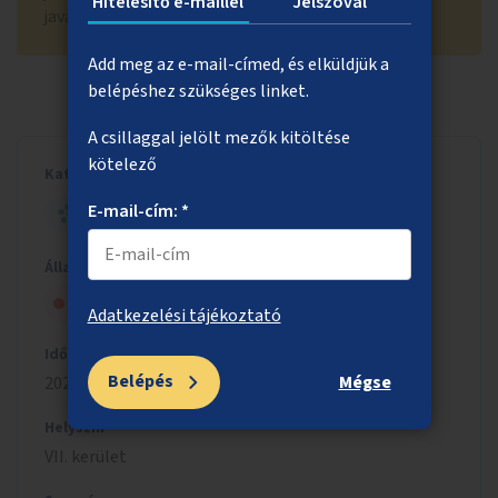
Hitelesítő e-maillel
Jelszóval
javaslat közé. Támogatók száma: 174
Add meg az e-mail-címed, és elküldjük a
belépéshez szükséges linket.
A csillaggal jelölt mezők kitöltése
kötelező
Kategória
E-mail-cím: *
HELYI - NAGY ÖTLET
Állapot
Nem kapott elég lakossági támogatást
Adatkezelési tájékoztató
Időszak
Belépés
Mégse
2024/2025
Helyszín
VII. kerület