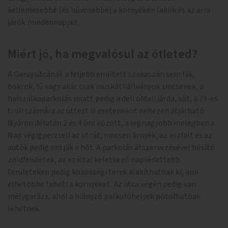
kellemesebbé (és hűvösebbé) a környéken lakók és az arra
járók mindennapjait.
Miért jó, ha megvalósul az ötleted?
A Garay utcának a feljebb említett szakaszán sem fák,
bokrok, fű vagy akár csak muskátliállványok sincsenek, a
halszálkaparkolás miatt pedig a déli oldali járda, sőt, a 79-es
troli számára az úttest is esetenként nehezen átjárható.
Nyáron délután 2 és 4 óra között, a legnagyobb melegben a
Nap végigperzseli az utcát, nincsen árnyék, az aszfalt és az
autók pedig ontják a hőt. A parkolás átszervezésével hűsítő
zöldfelületek, az ezáltal keletkező napvédettebb
területeken pedig közösségi terek alakíthatóak ki, ami
élhetőbbé teheti a környéket. Az utca végén pedig van
mélygarázs, ahol a hiányzó parkolóhelyek pótolhatóak
lehetnek.