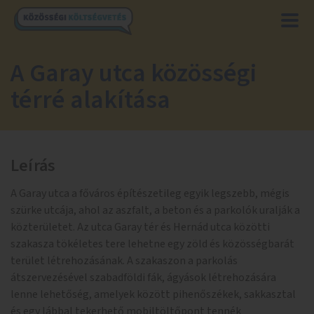
A Garay utca közösségi
térré alakítása
Leírás
A Garay utca a főváros építészetileg egyik legszebb, mégis
szürke utcája, ahol az aszfalt, a beton és a parkolók uralják a
közterületet. Az utca Garay tér és Hernád utca közötti
szakasza tökéletes tere lehetne egy zöld és közösségbarát
terület létrehozásának. A szakaszon a parkolás
átszervezésével szabadföldi fák, ágyások létrehozására
lenne lehetőség, amelyek között pihenőszékek, sakkasztal
és egy lábbal tekerhető mobiltöltőpont tennék