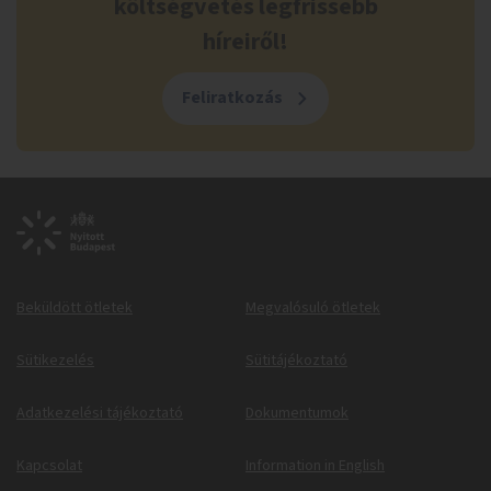
költségvetés legfrissebb
híreiről!
Feliratkozás
Beküldött ötletek
Megvalósuló ötletek
Sütikezelés
Sütitájékoztató
Adatkezelési tájékoztató
Dokumentumok
Kapcsolat
Information in English