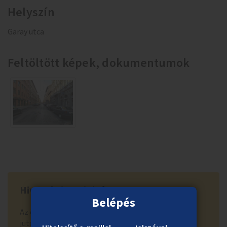
Helyszín
Garay utca
Feltöltött képek, dokumentumok
Hivatal visszajelzése
Belépés
Az ötlet a lakossági támogatási szakaszban nem
jutott tovább a 300 szakmai értékelésre kerülő