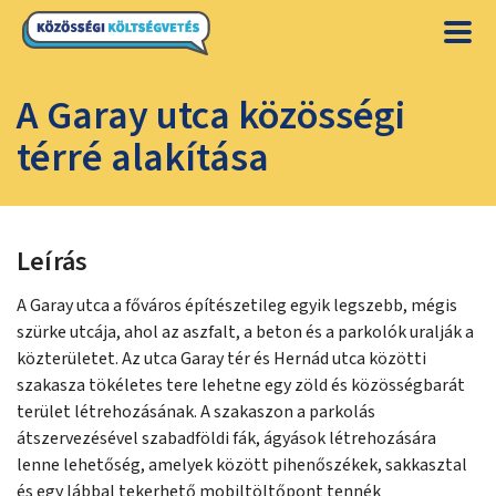
A Garay utca közösségi
térré alakítása
Leírás
A Garay utca a főváros építészetileg egyik legszebb, mégis
szürke utcája, ahol az aszfalt, a beton és a parkolók uralják a
közterületet. Az utca Garay tér és Hernád utca közötti
szakasza tökéletes tere lehetne egy zöld és közösségbarát
terület létrehozásának. A szakaszon a parkolás
átszervezésével szabadföldi fák, ágyások létrehozására
lenne lehetőség, amelyek között pihenőszékek, sakkasztal
és egy lábbal tekerhető mobiltöltőpont tennék