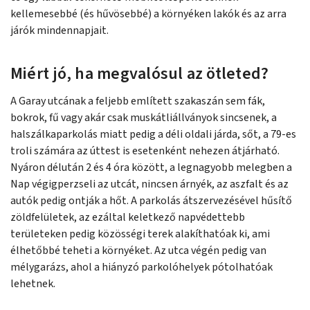
kellemesebbé (és hűvösebbé) a környéken lakók és az arra
járók mindennapjait.
Miért jó, ha megvalósul az ötleted?
A Garay utcának a feljebb említett szakaszán sem fák,
bokrok, fű vagy akár csak muskátliállványok sincsenek, a
halszálkaparkolás miatt pedig a déli oldali járda, sőt, a 79-es
troli számára az úttest is esetenként nehezen átjárható.
Nyáron délután 2 és 4 óra között, a legnagyobb melegben a
Nap végigperzseli az utcát, nincsen árnyék, az aszfalt és az
autók pedig ontják a hőt. A parkolás átszervezésével hűsítő
zöldfelületek, az ezáltal keletkező napvédettebb
területeken pedig közösségi terek alakíthatóak ki, ami
élhetőbbé teheti a környéket. Az utca végén pedig van
mélygarázs, ahol a hiányzó parkolóhelyek pótolhatóak
lehetnek.