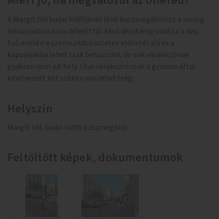
Miért jó, ha megvalósul az ötleted?
A Margit híd budai hídfőjénél lévő buszmegállóhoz a meleg
hónapokban kora délelőttől késő délutánig odatűz a nap.
Eső esetén a szomszédos üzletek előtetői alá és a
kapualjakba lehet csak behúzódni, de sok várakozónak
gyakran nem jut hely. Ülve várakozni csak a gyrosos által
kihelyezett két széken van lehetőség.
Helyszín
Margit híd, budai hídfő buszmegálló
Feltöltött képek, dokumentumok