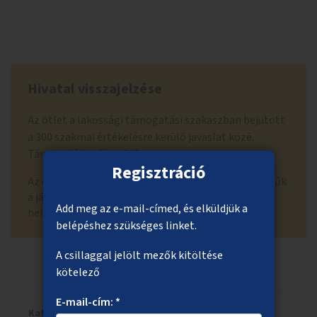
Hivatal visszajelzése
Az ötlet a lakossági támogatási szakaszban bejutott
a 300 szakmai értékelésre kerülő javaslat közé.
Támogatók száma: 265
Regisztráció
Az elutasítás indoka: Az ötlet helyszínén nagyon szűk
a járda, üzlethelyiségek is közel vannak, ezért nincs
Add meg az e-mail-címed, és elküldjük a
hely ilyen létesítmény elhelyezésére.
belépéshez szükséges linket.
A csillaggal jelölt mezők kitöltése
kötelező
E-mail-cím: *
Kategória