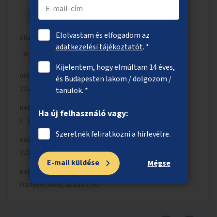
HELYI - KIS ÖTLET
Elolvastam és elfogadom az
Állapot
adatkezelési tájékoztatót
. *
Nem kapott szakmai jóváhagyást
Kijelentem, hogy elmúltam 14 éves,
Időszak
és Budapesten lakom / dolgozom /
2024/2025
tanulok. *
Helyszín
Ha új felhasználó vagy:
II. kerület
Szeretnék feliratkozni a hírlevélre.
Sorszám
3264
E-mail küldése
Mégse
Beküldés
Dányádi
Sára
,
2025.01.30.