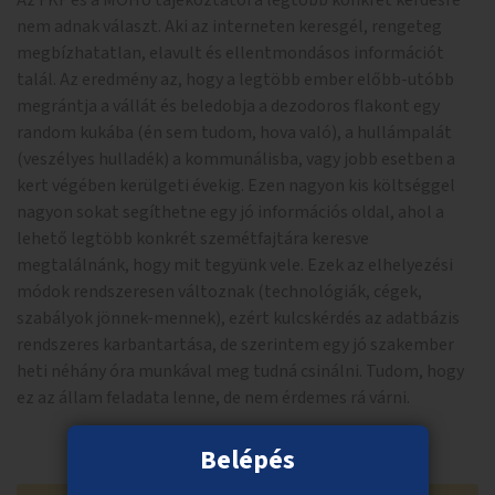
Az FKF és a MOHU tájékoztatói a legtöbb konkrét kérdésre
nem adnak választ. Aki az interneten keresgél, rengeteg
megbízhatatlan, elavult és ellentmondásos információt
talál. Az eredmény az, hogy a legtöbb ember előbb-utóbb
megrántja a vállát és beledobja a dezodoros flakont egy
random kukába (én sem tudom, hova való), a hullámpalát
(veszélyes hulladék) a kommunálisba, vagy jobb esetben a
kert végében kerülgeti évekig. Ezen nagyon kis költséggel
nagyon sokat segíthetne egy jó információs oldal, ahol a
lehető legtöbb konkrét szemétfajtára keresve
megtalálnánk, hogy mit tegyünk vele. Ezek az elhelyezési
módok rendszeresen változnak (technológiák, cégek,
szabályok jönnek-mennek), ezért kulcskérdés az adatbázis
rendszeres karbantartása, de szerintem egy jó szakember
heti néhány óra munkával meg tudná csinálni. Tudom, hogy
ez az állam feladata lenne, de nem érdemes rá várni.
Belépés