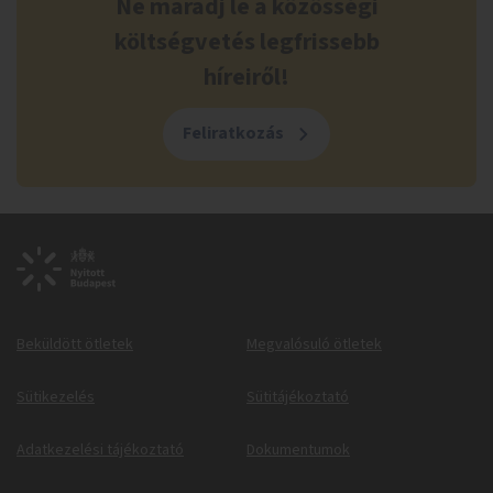
Ne maradj le a közösségi
költségvetés legfrissebb
híreiről!
Feliratkozás
Beküldött ötletek
Megvalósuló ötletek
Sütikezelés
Sütitájékoztató
Adatkezelési tájékoztató
Dokumentumok