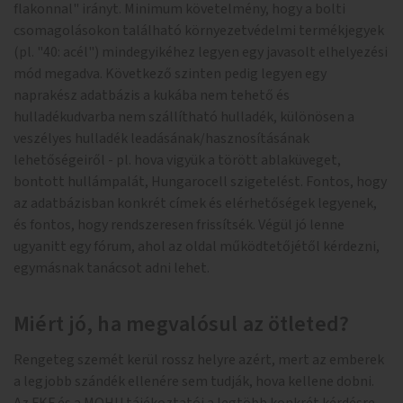
flakonnal" irányt. Minimum követelmény, hogy a bolti
csomagolásokon található környezetvédelmi termékjegyek
(pl. "40: acél") mindegyikéhez legyen egy javasolt elhelyezési
mód megadva. Következő szinten pedig legyen egy
naprakész adatbázis a kukába nem tehető és
hulladékudvarba nem szállítható hulladék, különösen a
veszélyes hulladék leadásának/hasznosításának
lehetőségeiről - pl. hova vigyük a törött ablaküveget,
bontott hullámpalát, Hungarocell szigetelést. Fontos, hogy
az adatbázisban konkrét címek és elérhetőségek legyenek,
és fontos, hogy rendszeresen frissítsék. Végül jó lenne
ugyanitt egy fórum, ahol az oldal működtetőjétől kérdezni,
egymásnak tanácsot adni lehet.
Miért jó, ha megvalósul az ötleted?
Rengeteg szemét kerül rossz helyre azért, mert az emberek
a legjobb szándék ellenére sem tudják, hova kellene dobni.