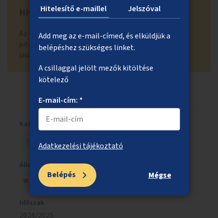
Hitelesítő e-maillel
Jelszóval
Hivatal visszajelzése
Az ötlet a lakossági támogatási szakaszban nem
Add meg az e-mail-címed, és elküldjük a
jutott tovább a 300 szakmai értékelésre kerülő
belépéshez szükséges linket.
javaslat közé. Támogatók száma: 174
A csillaggal jelölt mezők kitöltése
kötelező
E-mail-cím: *
Kategória
ZÖLD BUDAPEST
Adatkezelési tájékoztató
Állapot
Belépés
Mégse
Nem kapott elég lakossági támogatást
Időszak
2024/2025