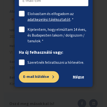
HELYI - KIS ÖTLET
Állapot
Elolvastam és elfogadom az
Nem kapott elég lakossági támogatást
adatkezelési tájékoztatót
. *
Kijelentem, hogy elmúltam 14 éves,
Időszak
és Budapesten lakom / dolgozom /
2024/2025
tanulok. *
Helyszín
Ha új felhasználó vagy:
VI. kerület
Sorszám
Szeretnék feliratkozni a hírlevélre.
3197
E-mail küldése
Mégse
Beküldés
Kinga Sarkany
Zsofia
,
2025.01.28.
Oszd meg másokkal is!