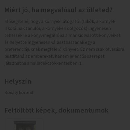
Miért jó, ha megvalósul az ötleted?
Elősegítené, hogy a környék látogatói (lakók, a környék
iskoláinak tanulói, a környéken dolgozók) ingyenesen
tehessék le a könyvmegállóba a már kiolvasott könyveiket
és helyette ingyenesen választhassanak egy a
preferenciájuknak megfelelő könyvet. Ez nem csak olvasásra
buzdítaná az embereket, hanem jelentős szerepet
játszhatna a hulladékcsökkentésben is.
Helyszín
Kodály körönd
Feltöltött képek, dokumentumok