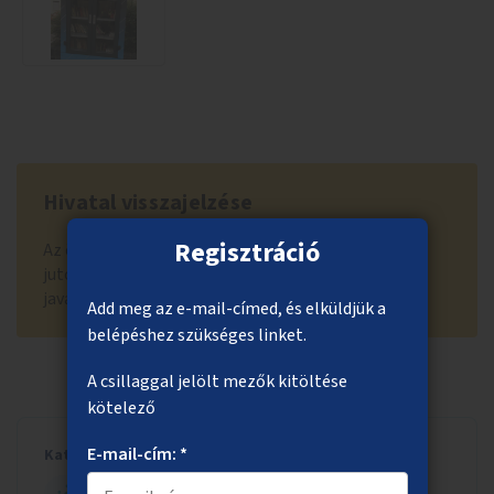
Hivatal visszajelzése
Regisztráció
Az ötlet a lakossági támogatási szakaszban nem
jutott tovább a 300 szakmai értékelésre kerülő
javaslat közé. Támogatók száma: 175
Add meg az e-mail-címed, és elküldjük a
belépéshez szükséges linket.
A csillaggal jelölt mezők kitöltése
kötelező
E-mail-cím: *
Kategória