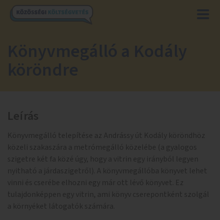
Könyvmegálló a Kodály
köröndre
Leírás
Könyvmegálló telepítése az Andrássy út Kodály köröndhöz
közeli szakaszára a metrómegálló közelébe (a gyalogos
szigetre két fa közé úgy, hogy a vitrin egy irányból legyen
nyitható a járdaszigetről). A könyvmegállóba könyvet lehet
vinni és cserébe elhozni egy már ott lévő könyvet. Ez
tulajdonképpen egy vitrin, ami könyv cserepontként szolgál
a környéket látogatók számára.