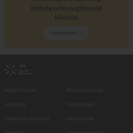
költségvetés legfrissebb
híreiről!
Feliratkozás
Beküldött ötletek
Megvalósuló ötletek
Sütikezelés
Sütitájékoztató
Adatkezelési tájékoztató
Dokumentumok
Kapcsolat
Information in English