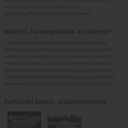
melyek a járdával egy szintben vannak. Ezek javítják a
láthatóságot és képesek csökkenteni a
gyalogátkelőhelyeknél történő baleseteket.
Miért jó, ha megvalósul az ötleted?
A balesetek megelőzésére különösen szükség van az
általános iskolák előtti szakaszokon, ahol a gyermekek
iskolába tartva nagyobb eséllyel szenvednek balesetet,
mivel alacsonyak és könnyen holttérbe kerülhetnek. Az
általános iskolák előtti megemelt gyalogátkelőhelyek
csökkentenék a balesetek kockázatát, ezzel is növelve a
gyermekek biztonságát az iskolába tartó és a hazaúton.
Feltöltött képek, dokumentumok