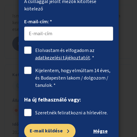
A csillaggal jelölt mezők kitöltése
kötelező
Ismerd meg, hogy a beadott ötlet milyen formában
E-mail-cím: *
került szavazólapra letisztázott szöveggel, adott
esetben más hasonló ötletekkel összevonva.
Megnézem az ötletet
Elolvastam és elfogadom az
adatkezelési tájékoztatót
. *
Kijelentem, hogy elmúltam 14 éves,
Kategória
és Budapesten lakom / dolgozom /
tanulok. *
ZÖLD BUDAPEST
Ha új felhasználó vagy:
Állapot
Szavazólapra került, de nem nyert
Szeretnék feliratkozni a hírlevélre.
Időszak
E-mail küldése
Mégse
2024/2025