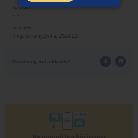
Sorszám
3181
Beküldés
Kinga Sarkany
Zsofia
,
2025.01.28.
Oszd meg másokkal is!
Ne maradj le a közösségi