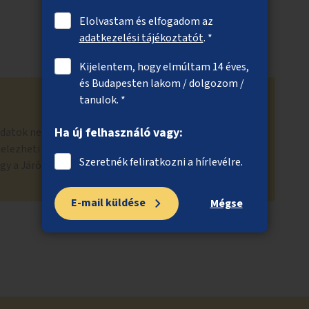
Elolvastam és elfogadom az
adatkezelési tájékoztatót
. *
Kijelentem, hogy elmúltam 14 éves,
és Budapesten lakom / dolgozom /
tanulok. *
Ha új felhasználó vagy:
ladatok nem finanszírozhatóak a közösségi
elezheti például a BKK hibabejelentő felületén (
Szeretnék feliratkozni a hírlevélre.
gy a Járókelőn ( https://jarokelo.hu ).
E-mail küldése
Mégse