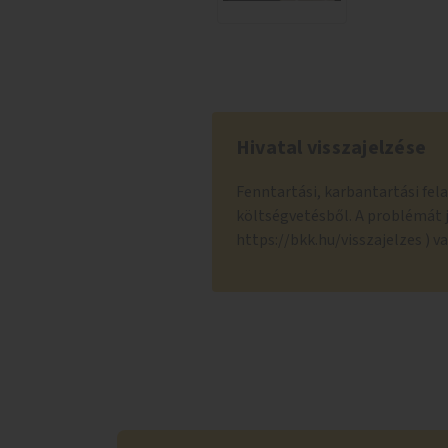
Hivatal visszajelzése
Fenntartási, karbantartási fe
költségvetésből. A problémát j
https://bkk.hu/visszajelzes ) va