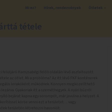
Mi ez?
Hírek, rendezvények
Ötletek
rttá tétele
ti felüljáró Hamzsabégi felőli oldalán lévő aszfaltozott
étele az ötlet. Mi a probléma? Az itt lévő FKF konténerek
illegális lerakóként működnek. Könnyen megközelíthető
 lezárva. Gyakoriak itt a szeméthegyek. A nyári bűzről
 nyíló bejárat kapna egy sorompót, már javulna a helyzet. A
kerítéssel körbe venni ezt a területet. ... vagy
tek területén létrehozni hasonlót.