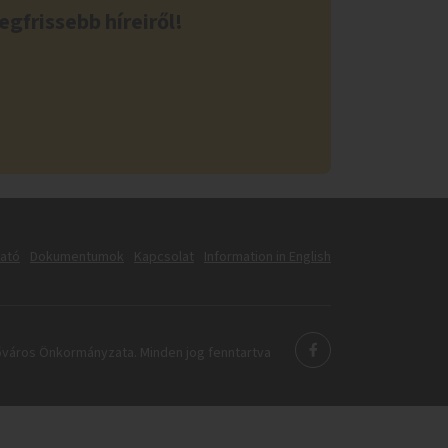
egfrissebb híreiről!
tató
Dokumentumok
Kapcsolat
Information in English
város Önkormányzata. Minden jog fenntartva