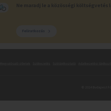
Ne maradj le a közösségi költségvetés l
Feliratkozás
Megvalósuló ötletek
Sütikezelés
Sütitájékoztató
Adatkezelési tájékoz
© 2024 Budapest Fő