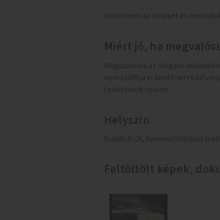
Köszönöm az idejüket és munkáju
Miért jó, ha megvalósu
Megszűnnek az illegális hulladékle
nem csúfítja el konténerek látvány
területekre nyáron.
Helyszín
Budafoki út, Szerémi felüljáró mel
Feltöltött képek, d