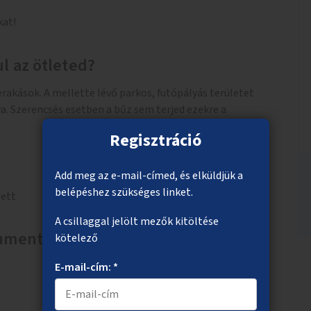
kat!
l az ötleted?
rakások. A mellette lévő parkos, futópályás területet
a. Szerencsés esetben a bűz sem terjed ezekre a
Regisztráció
Add meg az e-mail-címed, és elküldjük a
belépéshez szükséges linket.
lett
A csillaggal jelölt mezők kitöltése
okumentumok
kötelező
E-mail-cím: *