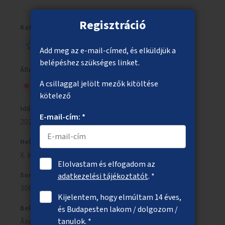
Regisztráció
Kategória
HELYI - NAGY ÖTLET
Add meg az e-mail-címed, és elküldjük a
belépéshez szükséges linket.
Állapot
A csillaggal jelölt mezők kitöltése
Nem kapott elég lakossági támogatást
kötelező
Időszak
E-mail-cím: *
2024/2025
Helyszín
X. kerület
Elolvastam és elfogadom az
Sorszám
adatkezelési tájékoztatót
. *
3060
Kijelentem, hogy elmúltam 14 éves,
Beküldés
és Budapesten lakom / dolgozom /
Ákos
Sándor
tanulok. *
,
2025.01.26.