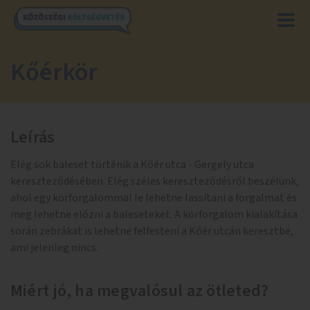
Kőérkör
Leírás
Elég sok baleset történik a Kőér utca - Gergely utca
kereszteződésében. Elég széles kereszteződésről beszélünk,
ahol egy körforgalommal le lehetne lassítani a forgalmat és
meg lehetne előzni a baleseteket. A körforgalom kialakítása
során zebrákat is lehetne felfesteni a Kőér utcán keresztbe,
ami jelenleg nincs.
Miért jó, ha megvalósul az ötleted?