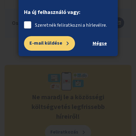
Ha új felhasználó vagy:
Oszd meg másokkal is!
Szeretnék feliratkozni a hírlevélre.
E-mail küldése
Mégse
Ne maradj le a közösségi
költségvetés legfrissebb
híreiről!
Feliratkozás