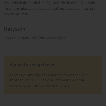
Kevesebb baleset, biztonságosabb közlekedés. A lassuló
forgalom miatt a gyalogosok biztonságosabban tudnak
átkelni az úton.
Helyszín
Kőér és Gergely utcai útkereszteződés
Hivatal visszajelzése
Az ötlet a lakossági támogatási szakaszban nem
jutott tovább a 300 szakmai értékelésre kerülő
javaslat közé. Támogatók száma: 147