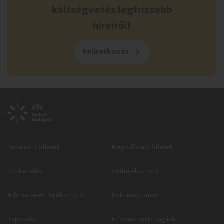
költségvetés legfrissebb
híreiről!
Feliratkozás
Beküldött ötletek
Megvalósuló ötletek
Sütikezelés
Sütitájékoztató
Adatkezelési tájékoztató
Dokumentumok
Kapcsolat
Information in English