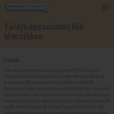
Talajkapcsolatos fák
létesítése
Leírás
A Baross utca elején az utca lezárásával és felújításával
dézsás fák kerültek kialakításra. Ennek már legalább jó 10
éve. Azóta a fák semennyit ém az utcéban található
hangulatos kiülős helyek száma annál többet nőt. A Reviczky
utca szép zöld, majd a Baross utca azon része már már lugas
hangulatot áraszt az egymásba fonódó, talajkapcsolatos fák
miatt. Azthiszem épp itt az ideje hogy a maradok 100-150
méter ehhez kapcsolódjon és majd valamikor a jövőben egy