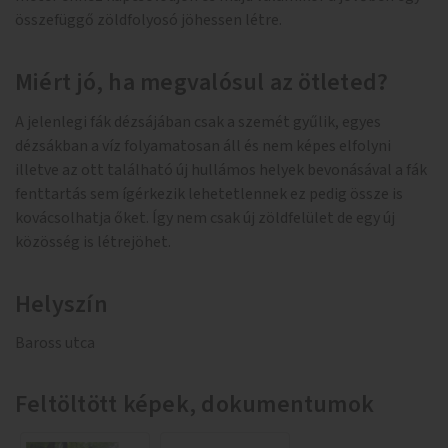
összefüggő zöldfolyosó jöhessen létre.
Miért jó, ha megvalósul az ötleted?
A jelenlegi fák dézsájában csak a szemét gyűlik, egyes
dézsákban a víz folyamatosan áll és nem képes elfolyni
illetve az ott található új hullámos helyek bevonásával a fák
fenttartás sem ígérkezik lehetetlennek ez pedig össze is
kovácsolhatja őket. Így nem csak új zöldfelület de egy új
közösség is létrejöhet.
Helyszín
Baross utca
Feltöltött képek, dokumentumok