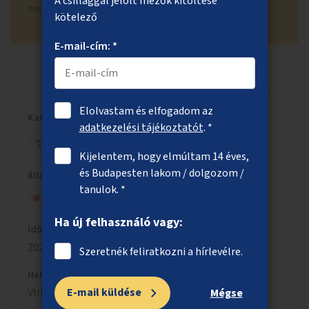
A csillaggal jelölt mezők kitöltése
megvalósíthatósága is kétséges.
kötelező
E-mail-cím: *
Elolvastam és elfogadom az
Kategória
adatkezelési tájékoztatót
. *
HELYI - NAGY ÖTLET
Kijelentem, hogy elmúltam 14 éves,
és Budapesten lakom / dolgozom /
Állapot
tanulok. *
Nem kapott szakmai jóváhagyást
Ha új felhasználó vagy:
Időszak
2024/2025
Szeretnék feliratkozni a hírlevélre.
Helyszín
E-mail küldése
VIII. kerület
Mégse