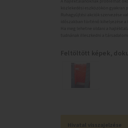
A hajléktalanoknak problémát oko
közlekedési eszközökön gyakran p
Ruhagyűjtési akciók szervezése v
időszakban történő kihelyezése a
Ha meg lehetne oldani a hajléktal
tudnának illeszkedni a társadalom
Feltöltött képek, d
Hivatal visszajelzése