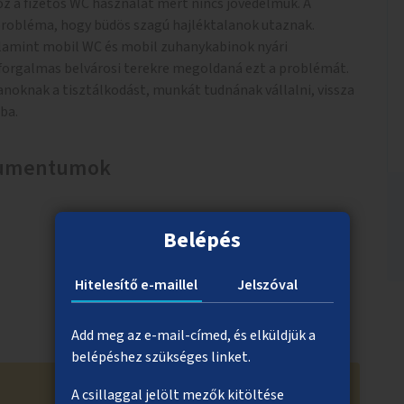
z a fizetős WC használat mert nincs jövedelmük. A
robléma, hogy büdös szagú hajléktalanok utaznak.
alamint mobil WC és mobil zuhanykabinok nyári
 forgalmas belvárosi terekre megoldaná ezt a problémát.
anoknak a tisztálkodást, munkát tudnának vállalni, vissza
ba.
okumentumok
Belépés
Hitelesítő e-maillel
Jelszóval
Add meg az e-mail-címed, és elküldjük a
belépéshez szükséges linket.
A csillaggal jelölt mezők kitöltése