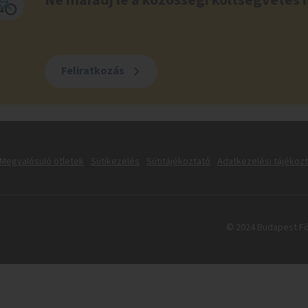
Ne maradj le a közösségi költségvetés l
Feliratkozás
Megvalósuló ötletek
Sütikezelés
Sütitájékoztató
Adatkezelési tájékoz
© 2024 Budapest Fő