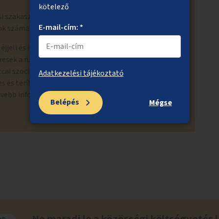
kötelező
i szakaszban bejutott a 300 szakmai értékelésre
E-mail-cím: *
ók száma: 717
si éjjeli és nappali menedékhelyeken van térítésmentes
esek a ruhaosztások, van lehetőség mosásra is. Az
cai szociális munkások keresik fel, és tájékoztatják
Adatkezelési tájékoztató
es és térítésköteles ellátásokról. Az adományozás
bővebb információ: https://www.bmszki.hu/hu/igy-
Belépés
Mégse