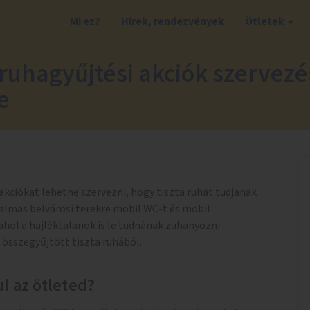
Mi ez?
Hírek, rendezvények
Ötletek
 ruhagyűjtési akciók szervez
e
akciókat lehetne szervezni, hogy tiszta ruhát tudjanak
galmas belvárosi terekre mobil WC-t és mobil
ahol a hajléktalanok is le tudnának zuhanyozni.
összegyűjtött tiszta ruhából.
l az ötleted?