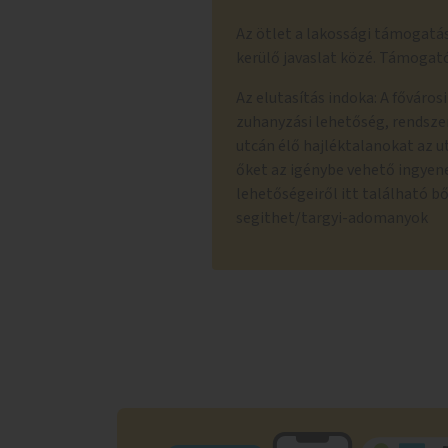
Az ötlet a lakossági támogatás
kerülő javaslat közé. Támogat
Az elutasítás indoka: A főváro
zuhanyzási lehetőség, rendszer
utcán élő hajléktalanokat az ut
őket az igénybe vehető ingyen
lehetőségeiről itt található 
segithet/targyi-adomanyok