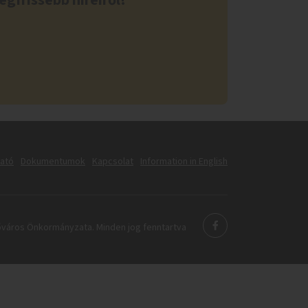
egfrissebb híreiről!
tató
Dokumentumok
Kapcsolat
Information in English
város Önkormányzata. Minden jog fenntartva