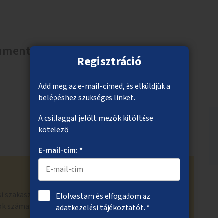
okumentumok
Regisztráció
Add meg az e-mail-címed, és elküldjük a
belépéshez szükséges linket.
A csillaggal jelölt mezők kitöltése
kötelező
E-mail-cím: *
i szakaszban bejutott a 300 szakmai értékelésre
Elolvastam és elfogadom az
ók száma: 995
adatkezelési tájékoztatót
. *