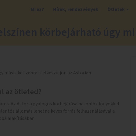
Mi ez?
Hírek, rendezvények
Ötletek
felszínen körbejárható úgy mi
ogy másik két zebra is elkészüljön az Astorian
l az ötleted?
ros. Az Astoria gyalogos körbejárása hasonló előnyökkel
jelentős állomás lehetne kevés forrás felhazsnálásával a
bbá alakításában