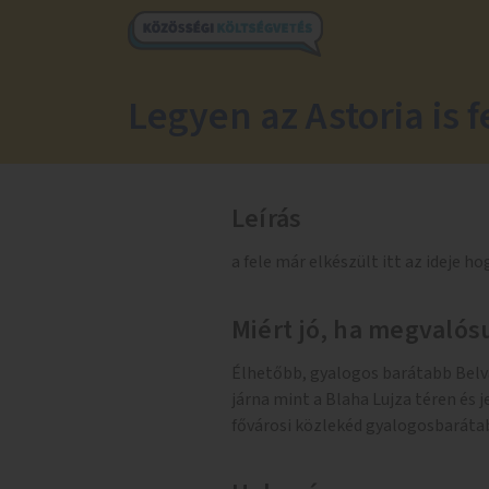
Legyen az Astoria is 
Leírás
a fele már elkészült itt az ideje h
Miért jó, ha megvalósu
Élhetőbb, gyalogos barátabb Belvá
járna mint a Blaha Lujza téren és 
fővárosi közlekéd gyalogosbaráta