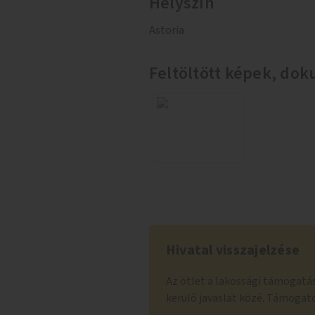
Helyszín
Astoria
Feltöltött képek, d
Hivatal visszajelzése
Az ötlet a lakossági támogatás
kerülő javaslat közé. Támogat