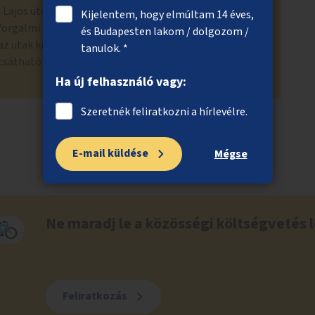
h Lajos utca és a Rákóczi út áttervezése folyamatban
Kijelentem, hogy elmúltam 14 éves,
rgalmi felülvizsgálata is zajlik. Jelen pillanatban
és Budapesten lakom / dolgozom /
z utak kialakítása, ezért ebben a közösségi
tanulok. *
sátható az ötlet szavazásra.
Ha új felhasználó vagy:
Szeretnék feliratkozni a hírlevélre.
E-mail küldése
Mégse
Ne maradj le a közösségi költségvetés l
Feliratkozás