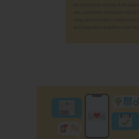
Az elutasítás indoka: A Kossut
van, valamint a Múzeum körút fo
még nem látható, milyen lesz a
költségvetési évadban nem boc