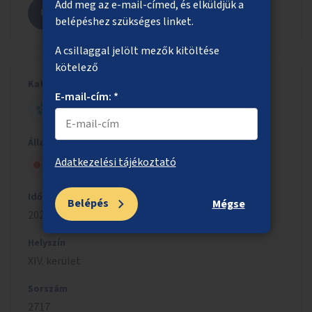
Add meg az e-mail-címed, és elküldjük a
Megnézem az ötletet
belépéshez szükséges linket.
A csillaggal jelölt mezők kitöltése
kötelező
Kategória
E-mail-cím: *
HELYI - NAGY ÖTLET
Állapot
Adatkezelési tájékoztató
Szavazólapra került, de nem nyert
Időszak
Belépés
Mégse
2023/2024
Helyszín
XIV. kerület
Sorszám
2717