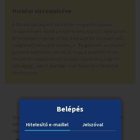
Hivatal visszajelzése
A Paskál patakparti játszótér magántulajdonú
területen van, ezért a főváros nem tud ott fejleszteni.
Amennyiben nyer az ötlet, a kerülettel közösen kell
megfelelő helyszínt találni. A "Megnézem az ötletet"
gombra kattintva láthatod, hogy a beadott ötlet
milyen formában került szavazólapra letisztázott
szöveggel, adott esetben más hasonló ötletekkel
összevonva.
Belépés
Ismerd meg, hogy a beadott ötlet milyen formában
került szavazólapra letisztázott szöveggel, adott
Hitelesítő e-maillel
Jelszóval
esetben más hasonló ötletekkel összevonva.