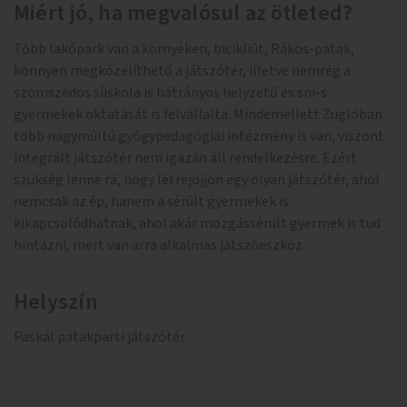
Miért jó, ha megvalósul az ötleted?
Több lakópark van a környéken, bicikliút, Rákos-patak,
könnyen megközelíthető a játszótér, illetve nemrég a
szomszédos síiskola is hátrányos helyzetű és sni-s
gyermekek oktatását is felvállalta. Mindemellett Zuglóban
több nagymúltú gyógypedagógiai intézmény is van, viszont
integrált játszótér nem igazán áll rendelkezésre. Ezért
szükség lenne rá, hogy létrejöjjön egy olyan játszótér, ahol
nemcsak az ép, hanem a sérült gyermekek is
kikapcsolódhatnak, ahol akár mozgássérült gyermek is tud
hintázni, mert van arra alkalmas játszóeszköz.
Helyszín
Paskál patakparti játszótér