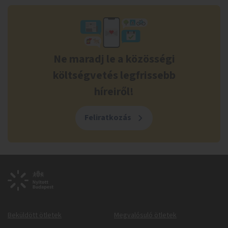
Ne maradj le a közösségi
költségvetés legfrissebb
híreiről!
Feliratkozás
Beküldött ötletek
Megvalósuló ötletek