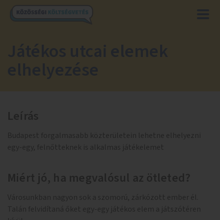
Játékos utcai elemek
elhelyezése
Leírás
Budapest forgalmasabb közterületein lehetne elhelyezni
egy-egy, felnőtteknek is alkalmas játékelemet
Miért jó, ha megvalósul az ötleted?
Városunkban nagyon sok a szomorú, zárkózott ember él.
Talán felvidítaná őket egy-egy játékos elem a játszótéren