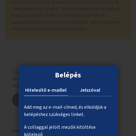
Ötleted tartalmát érdemben nem módosítottuk. A
"Megnézem az ötletet" gombra kattintva láthatod,
hogy a beadott ötlet milyen formában került
szavazólapra letisztázott szöveggel, adott esetben
más hasonló ötletekkel összevonva.
Ismerd meg, hogy a beadott ötlet milyen formában
Belépés
került szavazólapra letisztázott szöveggel, adott
esetben más hasonló ötletekkel összevonva.
Hitelesítő e-maillel
Jelszóval
Megnézem az ötletet
Add meg az e-mail-címed, és elküldjük a
belépéshez szükséges linket.
A csillaggal jelölt mezők kitöltése
Kategória
kötelező