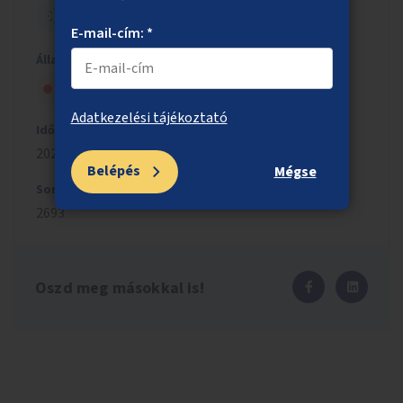
NYITOTT BUDAPEST
E-mail-cím: *
Állapot
Szavazólapra került, de nem nyert
Adatkezelési tájékoztató
Időszak
2023/2024
Belépés
Mégse
Sorszám
2693
Oszd meg másokkal is!