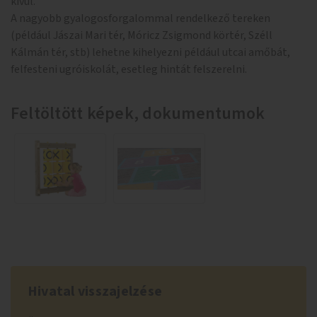
kívül.
A nagyobb gyalogosforgalommal rendelkező tereken
(például Jászai Mari tér, Móricz Zsigmond körtér, Széll
Kálmán tér, stb) lehetne kihelyezni például utcai amőbát,
felfesteni ugróiskolát, esetleg hintát felszerelni.
Feltöltött képek, dokumentumok
Hivatal visszajelzése