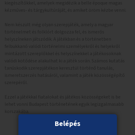
kiegészítőkkel, amelyek megidézik a belle époque magas
kézműves- és tárgykultúráját, és amiket öröm kézbe venni.
Nem készült még olyan szerepjáték, amely a magyar
történelmet és folklórt dolgozza fel, és ismerős
helyszíneken játszódik. A játékban és a történetben
felbukkanó valódi történelmi személyekről és helyekről
mintázott szereplőkkel és helyszínekkel a játékosoknak
valódi kötődése alakulhat ki a játék során. Számos kutatás
tanúskodik szerepjátékon keresztül történő tanulás,
ismeretszerzés hatásáról, valamint a játék közösségépítő
szerepéről.
Ezzel a játékkal fiatalokat és játékos közösségeket is be
lehet vonni Budapest történetének egyik legizgalmasabb
korszakába.
Belépés