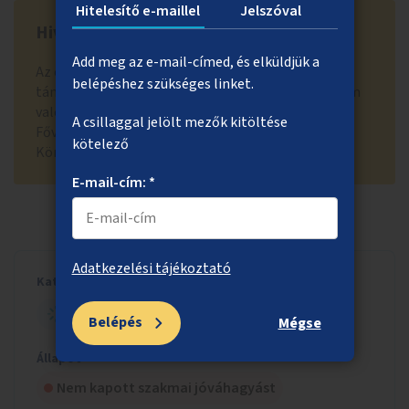
Hitelesítő e-maillel
Jelszóval
Hivatal visszajelzése
Add meg az e-mail-címed, és elküldjük a
Az elutasítás indoka: Az ötlet magánvállalkozást
belépéshez szükséges linket.
támogatna, ezért a közösségi költségvetésből nem
valósítható meg. Az említett adatok a Budapest
A csillaggal jelölt mezők kitöltése
Főváros Levéltárában és az Fővárosi Szabó Ervin
kötelező
Könyvtár dokumentumai között elérhetőek.
E-mail-cím: *
Adatkezelési tájékoztató
Kategória
NYITOTT BUDAPEST
Belépés
Mégse
Állapot
Nem kapott szakmai jóváhagyást