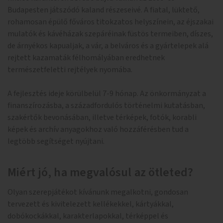
Budapesten játszódó kaland részeseivé. A fiatal, lüktető,
rohamosan épülő főváros titokzatos helyszínein, az éjszakai
mulatók és kávéházak szepáréinak füstös termeiben, díszes,
de árnyékos kapualjak, a vár, a belváros és a gyártelepek alá
rejtett kazamaták félhomályában eredhetnek
természetfeletti rejtélyek nyomába.
A fejlesztés ideje körülbelül 7-9 hónap. Az önkormányzat a
finanszírozásba, a századfordulós történelmi kutatásban,
szakértők bevonásában, illetve térképek, fotók, korabli
képek és archív anyagokhoz való hozzáférésben tud a
legtöbb segítséget nyújtani.
Miért jó, ha megvalósul az ötleted?
Olyan szerepjátékot kívánunk megalkotni, gondosan
tervezett és kivitelezett kellékekkel, kártyákkal,
dobókockákkal, karakterlapokkal, térképpel és