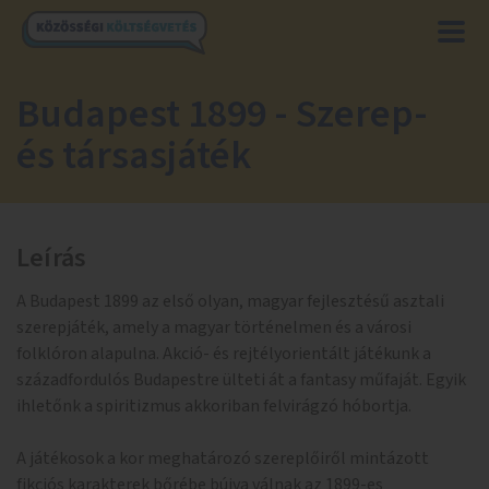
Budapest 1899 - Szerep-
és társasjáték
Leírás
A Budapest 1899 az első olyan, magyar fejlesztésű asztali
szerepjáték, amely a magyar történelmen és a városi
folklóron alapulna. Akció- és rejtélyorientált játékunk a
századfordulós Budapestre ülteti át a fantasy műfaját. Egyik
ihletőnk a spiritizmus akkoriban felvirágzó hóbortja.
A játékosok a kor meghatározó szereplőiről mintázott
fikciós karakterek bőrébe bújva válnak az 1899-es