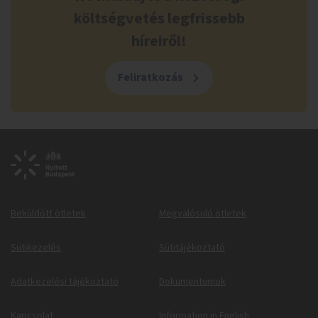
költségvetés legfrissebb
híreiről!
Feliratkozás
Beküldött ötletek
Megvalósuló ötletek
Sütikezelés
Sütitájékoztató
Adatkezelési tájékoztató
Dokumentumok
Kapcsolat
Information in English