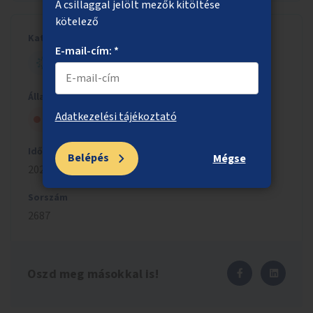
A csillaggal jelölt mezők kitöltése
kötelező
Kategória
E-mail-cím: *
ESÉLYTEREMTŐ BUDAPEST
Állapot
Adatkezelési tájékoztató
Szavazólapra került, de nem nyert
Időszak
Belépés
Mégse
2023/2024
Sorszám
2687
Oszd meg másokkal is!