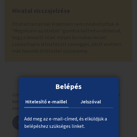
Hivatal visszajelzése
Ötleted tartalmát érdemben nem módosítottuk. A
"Megnézem az ötletet" gombra kattintva láthatod,
hogy a beadott ötlet milyen formában került
szavazólapra letisztázott szöveggel, adott esetben
más hasonló ötletekkel összevonva.
Belépés
Ismerd meg, hogy a beadott ötlet milyen formában
került szavazólapra letisztázott szöveggel, adott
Hitelesítő e-maillel
Jelszóval
esetben más hasonló ötletekkel összevonva.
Add meg az e-mail-címed, és elküldjük a
Megnézem az ötletet
belépéshez szükséges linket.