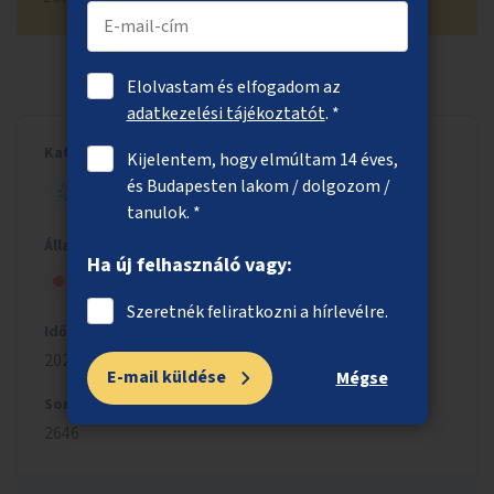
Elolvastam és elfogadom az
adatkezelési tájékoztatót
. *
Kategória
Kijelentem, hogy elmúltam 14 éves,
és Budapesten lakom / dolgozom /
ZÖLD BUDAPEST
tanulok. *
Állapot
Ha új felhasználó vagy:
Nem kapott szakmai jóváhagyást
Szeretnék feliratkozni a hírlevélre.
Időszak
2023/2024
E-mail küldése
Mégse
Sorszám
2646