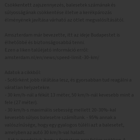
Csökkentett zajszennyezés, balesetek számának és
súlyosságának csökkentése illetve a kerékpározás
élményének javítása várható az ötlet megvalósításától.
Amszterdam már bevezette, itt az ideje Budapestet is
élhetőbbé és biztonságosabbá tenni.
Ezen a liken talűéjató információ erről:
amsterdam.nl/en/news/speed-limit-30-km/
Adatok a cikkből:
- Sofőrként jobb rálátása lesz, és gyorsabban tud reagálni a
váratlan helyzetekre.
- 30 km/h-nál a fékút 13 méter, 50 km/h-nál kevesebb mint a
fele (27 méter).
- 30 km/h-s maximális sebesség mellett 20-30%-kal
kevesebb súlyos balesetre számítunk. - 95% annak a
valószínűsége, hogy egy gyalogos túléli azt a balesetet,
amelyben az autó 30 km/h-val haladt.