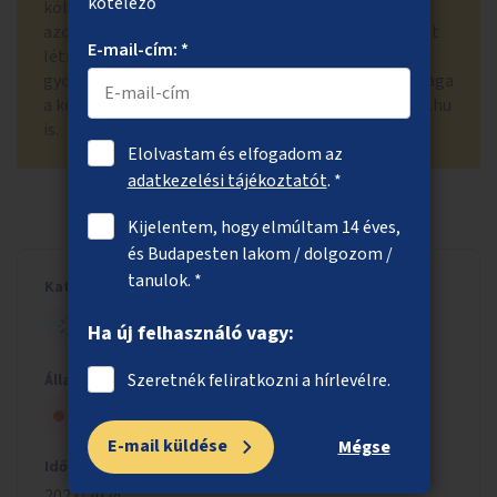
kötelező
költségvetésből nem finanszírozhatóak. A Főváros
azonban számos nyílt forráskódú fejlesztést hozott
E-mail-cím: *
létre, ilyen például a COVID-járvány alatt a
gyorstesztelés időpontfoglaló szoftvere, illetve maga
a közösségi költségvetés oldala, az otlet.budapest.hu
is.
Elolvastam és elfogadom az
adatkezelési tájékoztatót
. *
Kijelentem, hogy elmúltam 14 éves,
és Budapesten lakom / dolgozom /
tanulok. *
Kategória
NYITOTT BUDAPEST
Ha új felhasználó vagy:
Szeretnék feliratkozni a hírlevélre.
Állapot
Nem kapott szakmai jóváhagyást
E-mail küldése
Mégse
Időszak
2023/2024