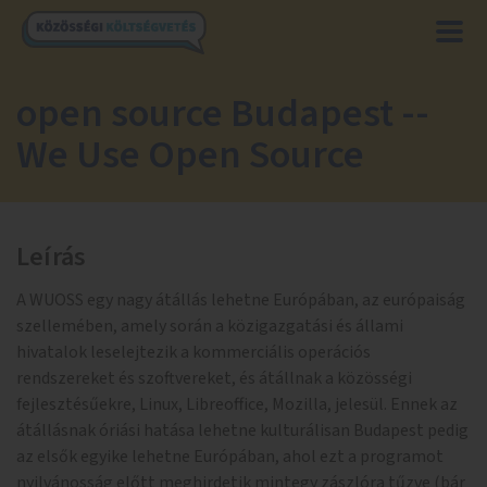
open source Budapest --
We Use Open Source
Leírás
A WUOSS egy nagy átállás lehetne Európában, az európaiság
szellemében, amely során a közigazgatási és állami
hivatalok leselejtezik a kommerciális operációs
rendszereket és szoftvereket, és átállnak a közösségi
fejlesztésűekre, Linux, Libreoffice, Mozilla, jelesül. Ennek az
átállásnak óriási hatása lehetne kulturálisan Budapest pedig
az elsők egyike lehetne Európában, ahol ezt a programot
nyilvánosság előtt meghirdetik mintegy zászlóra tűzve (bár