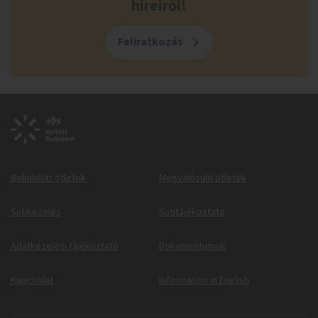
híreiről!
Feliratkozás
Beküldött ötletek
Megvalósuló ötletek
Sütikezelés
Sütitájékoztató
Adatkezelési tájékoztató
Dokumentumok
Kapcsolat
Information in English