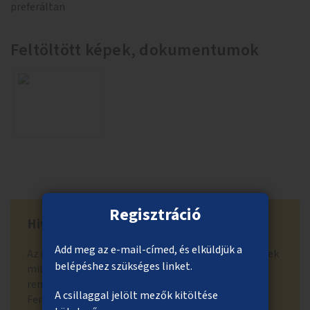
preferáltan
Feltöltött képek, dokumentumok
Regisztráció
Hivatal visszajelzése
Add meg az e-mail-címed, és elküldjük a
Az elutasítás indoka: Az, hogy a fővárosi intézmények
belépéshez szükséges linket.
milyen informatikai szoftvereket és operációs
rendszereket használnak, üzemeltetési kérdés.
A csillaggal jelölt mezők kitöltése
Fenntartási, üzemeltetési feladatok a közösségi