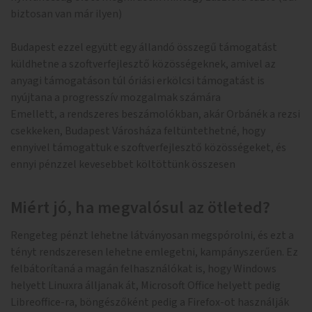
biztosan van már ilyen)
Budapest ezzel együtt egy állandó összegű támogatást
küldhetne a szoftverfejlesztő közösségeknek, amivel az
anyagi támogatáson túl óriási erkölcsi támogatást is
nyújtana a progresszív mozgalmak számára
Emellett, a rendszeres beszámolókban, akár Orbánék a rezsi
csekkeken, Budapest Városháza feltüntethetné, hogy
ennyivel támogattuk e szoftverfejlesztő közösségeket, és
ennyi pénzzel kevesebbet költöttünk összesen
Miért jó, ha megvalósul az ötleted?
Rengeteg pénzt lehetne látványosan megspórolni, és ezt a
tényt rendszeresen lehetne emlegetni, kampányszerűen. Ez
felbátorítaná a magán felhasználókat is, hogy Windows
helyett Linuxra álljanak át, Microsoft Office helyett pedig
Libreoffice-ra, böngészőként pedig a Firefox-ot használják