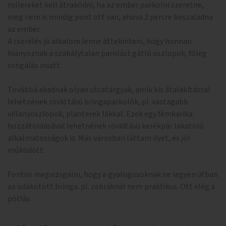
rollereket kell átrakódni, ha az ember parkolni szeretne,
meg nem is mindig pont ott van, ahova 2 percre beszaladna
az ember.
A cserélés jó alkalom lenne áttekinteni, hogy honnan
hiányoznak a szabálytalan parolást gátló oszlopok, főleg
rongálás miatt.
Továbbá akadnak olyan utcatárgyak, amik kis átalakítással
lehetnének rövid távú bringaparkolók, pl. vastagabb
villanyoszlopok, planterek fákkal. Ezek egy fémkarika
hozzátoldásával lehetnének rövidtávú kerékpár lakatoló
alkalmatosságok is. Más városban láttam ilyet, és jól
működött.
Fontos megvizsgálni, hogy a gyalogosoknak ne legyen útban
az odakötött bringa. pl. zebráknál nem praktikus. Ott elég a
pótlás