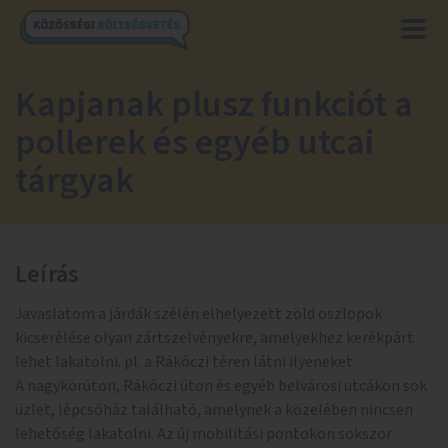
Kapjanak plusz funkciót a
pollerek és egyéb utcai
tárgyak
Leírás
Javaslatom a járdák szélén elhelyezett zöld oszlopok
kicserélése olyan zártszelvényekre, amelyekhez kerékpárt
lehet lakatolni. pl. a Rákóczi téren látni ilyeneket.
A nagykörúton, Rákóczi úton és egyéb belvárosi utcákon sok
üzlet, lépcsőház található, amelynek a közelében nincsen
lehetőség lakatolni. Az új mobilitási pontokon sokszor