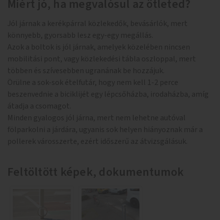
Miért jó, ha megvalósul az ötleted?
Jól járnak a kerékpárral közlekedők, bevásárlók, mert
könnyebb, gyorsabb lesz egy-egy megállás.
Azok a boltok is jól járnak, amelyek közelében nincsen
mobilitási pont, vagy közlekedési tábla oszloppal, mert
többen és szívesebben ugranának be hozzájuk.
Örülne a sok-sok ételfutár, hogy nem kell 1-2 perce
beszenvednie a biciklijét egy lépcsőházba, irodaházba, amíg
átadja a csomagot.
Minden gyalogos jól járna, mert nem lehetne autóval
fölparkolni a járdára, ugyanis sok helyen hiányoznak már a
pollerek városszerte, ezért időszerű az átvizsgálásuk.
Feltöltött képek, dokumentumok