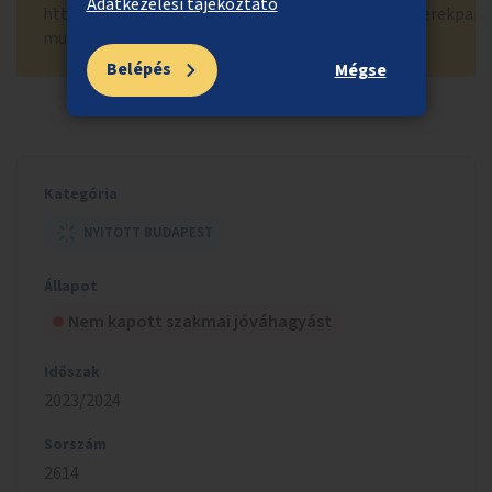
Adatkezelési tájékoztató
https://kerekparosklub.hu/szakmanak/parkolas/kerekparp
muszaki-ajanlas
Belépés
Mégse
Kategória
NYITOTT BUDAPEST
Állapot
Nem kapott szakmai jóváhagyást
Időszak
2023/2024
Sorszám
2614