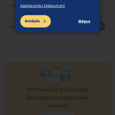
2613
Adatkezelési tájékoztató
Belépés
Mégse
Oszd meg másokkal is!
Ne maradj le a közösségi
költségvetés legfrissebb
híreiről!