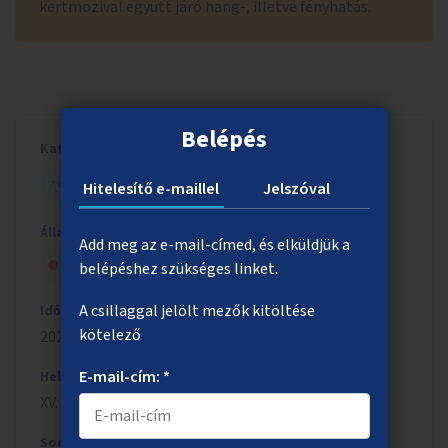
kertmozival együtt járó hang-, illetve fényhatás.
Belépés
Kategória
HELYI - KIS ÖTLET
Hitelesítő e-maillel
Jelszóval
Állapot
Add meg az e-mail-címed, és elküldjük a
Nem kapott szakmai jóváhagyást
belépéshez szükséges linket.
A csillaggal jelölt mezők kitöltése
Időszak
kötelező
2023/2024
E-mail-cím: *
Helyszín
XV. kerület
Sorszám