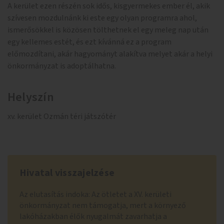
A kerület ezen részén sok idős, kisgyermekes ember él, akik
szívesen mozdulnánk ki este egy olyan programra ahol,
ismerősökkel is közösen tölthetnek el egy meleg nap után
egy kellemes estét, és ezt kívánná ez a program
előmozdítani, akár hagyományt alakítva melyet akár a helyi
önkormányzat is adoptálhatna.
Helyszín
xv. kerület Ozmán téri játszótér
Hivatal visszajelzése
Az elutasítás indoka: Az ötletet a XV. kerületi
önkormányzat nem támogatja, mert a környező
lakóházakban élők nyugalmát zavarhatja a