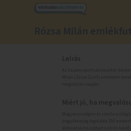
Rózsa Milán emlékfu
Leírás
Az összes sportszervezetet bevon
Milán (Zsirai Zsolt) emlékére mi
megelőzés napján
Miért jó, ha megvalósu
Magyarországon és szerte a világb
öngyilkosság legalább 150 embert
áldozatok hozzátartozói és barát