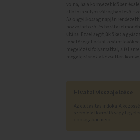
volna, ha a környezet időben észle
ellátni a súlyos válságban lévő, s
Az öngyilkosság napján rendezett 
hozzátartozói és barátai elmondh
utána. Ezzel segítjük őket a gyás
lehetőséget adunk a városlakókn
megelőzési folyamattal, a felismer
megelőzésnek a közvetlen környe
Hivatal visszajelzése
Az elutasítás indoka: A közöss
szemléletformáló vagy figyele
önmagában nem.