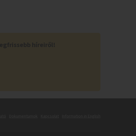
egfrissebb híreiről!
tató
Dokumentumok
Kapcsolat
Information in English