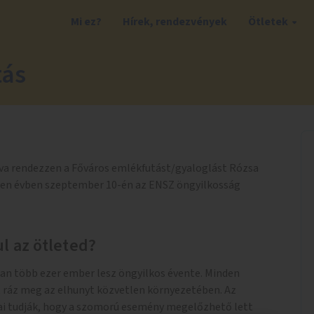
Mi ez?
Hírek, rendezvények
Ötletek
tás
va rendezzen a Főváros emlékfutást/gyaloglást Rózsa
nden évben szeptember 10-én az ENSZ öngyilkosság
l az ötleted?
an több ezer ember lesz öngyilkos évente. Minden
 ráz meg az elhunyt közvetlen környezetében. Az
ai tudják, hogy a szomorú esemény megelőzhető lett