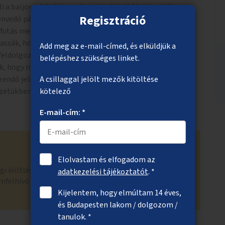
li a baljós jeleket és szakemberek tudták volna időben
Regisztráció
zenvedő pácienst.
futás mellett legyen lehetőség arra, hogy az áldozatok
assák, hogy mit éltek át a szomorú esemény idején és
Add meg az e-mail-címed, és elküldjük a
z feldolgozásában. Emellett a tudásátadás során
belépéshez szükséges linket.
ak, hogy mélyebben megismerkedjenek magával a
endő jelekkel, így idővel aktív részeseivé válhatnak a
A csillaggal jelölt mezők kitöltése
zetükben.
kötelező
E-mail-cím: *
Elolvastam és elfogadom az
égi költségvetésből fejlesztések finanszírozhatóak,
adatkezelési tájékoztatót
. *
mfelhívó kampány létrehozása, lefolytatása
Kijelentem, hogy elmúltam 14 éves,
és Budapesten lakom / dolgozom /
tanulok. *