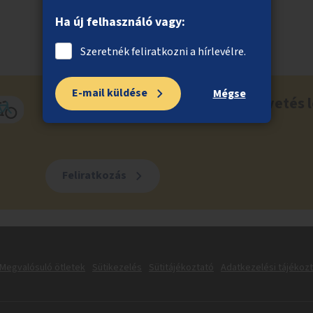
Ha új felhasználó vagy:
Szeretnék feliratkozni a hírlevélre.
E-mail küldése
Mégse
Ne maradj le a közösségi költségvetés l
Feliratkozás
Megvalósuló ötletek
Sütikezelés
Sütitájékoztató
Adatkezelési tájékoz