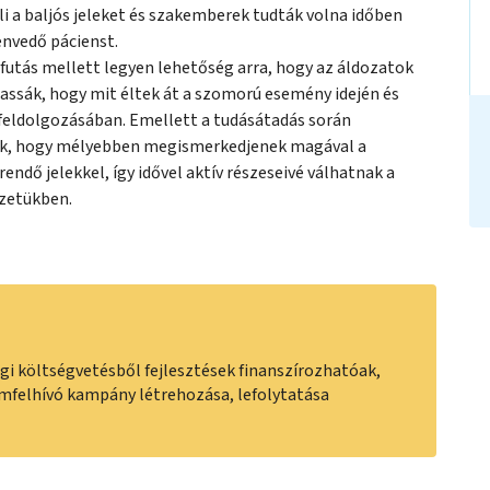
li a baljós jeleket és szakemberek tudták volna időben
zenvedő pácienst.
futás mellett legyen lehetőség arra, hogy az áldozatok
assák, hogy mit éltek át a szomorú esemény idején és
z feldolgozásában. Emellett a tudásátadás során
ak, hogy mélyebben megismerkedjenek magával a
endő jelekkel, így idővel aktív részeseivé válhatnak a
zetükben.
égi költségvetésből fejlesztések finanszírozhatóak,
mfelhívó kampány létrehozása, lefolytatása