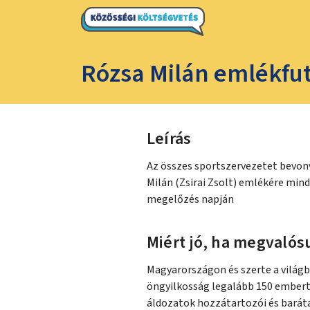
Rózsa Milán emlékfu
Leírás
Az összes sportszervezetet bevon
Milán (Zsirai Zsolt) emlékére mi
megelőzés napján
Miért jó, ha megvalósu
Magyarországon és szerte a világb
öngyilkosság legalább 150 embert
áldozatok hozzátartozói és barát