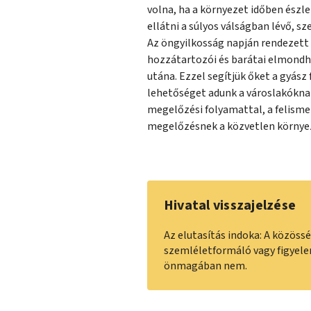
volna, ha a környezet időben észle
ellátni a súlyos válságban lévő, s
Az öngyilkosság napján rendezett 
hozzátartozói és barátai elmondh
utána. Ezzel segítjük őket a gyás
lehetőséget adunk a városlakókn
megelőzési folyamattal, a felismer
megelőzésnek a közvetlen környe
Hivatal visszajelzése
Az elutasítás indoka: A közöss
szemléletformáló vagy figyele
önmagában nem.