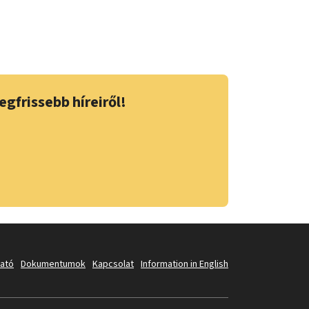
egfrissebb híreiről!
tató
Dokumentumok
Kapcsolat
Information in English