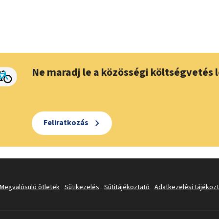
Ne maradj le a közösségi költségvetés l
Feliratkozás
Megvalósuló ötletek
Sütikezelés
Sütitájékoztató
Adatkezelési tájékoz