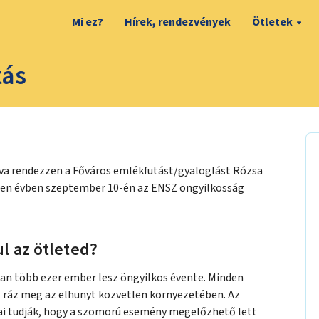
Mi ez?
Hírek, rendezvények
Ötletek
tás
va rendezzen a Főváros emlékfutást/gyaloglást Rózsa
nden évben szeptember 10-én az ENSZ öngyilkosság
l az ötleted?
an több ezer ember lesz öngyilkos évente. Minden
 ráz meg az elhunyt közvetlen környezetében. Az
ai tudják, hogy a szomorú esemény megelőzhető lett