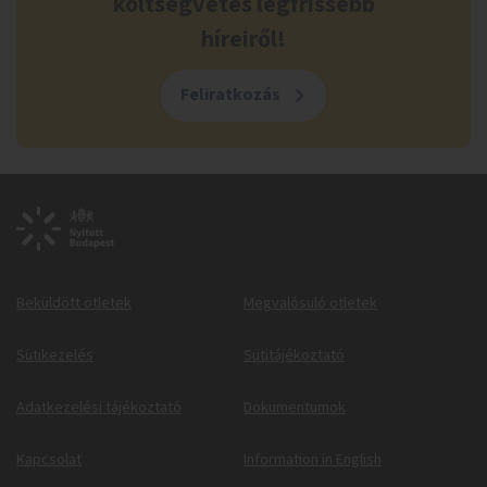
költségvetés legfrissebb
híreiről!
Feliratkozás
Beküldött ötletek
Megvalósuló ötletek
Sütikezelés
Sütitájékoztató
Adatkezelési tájékoztató
Dokumentumok
Kapcsolat
Information in English