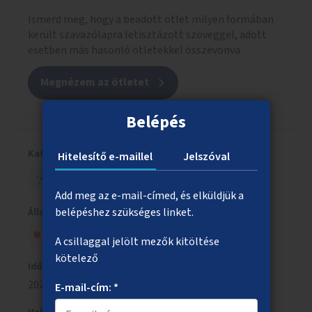
Ismerd meg, hogy a beadott ötlet milyen formában
került szavazólapra letisztázott szöveggel, adott
esetben más hasonló ötletekkel összevonva.
Megnézem az ötletet
Belépés
Kategória
Hitelesítő e-maillel
Jelszóval
HELYI - KIS ÖTLET
Add meg az e-mail-címed, és elküldjük a
belépéshez szükséges linket.
Állapot
Szavazólapra került, de nem nyert
A csillaggal jelölt mezők kitöltése
kötelező
Időszak
2023/2024
E-mail-cím: *