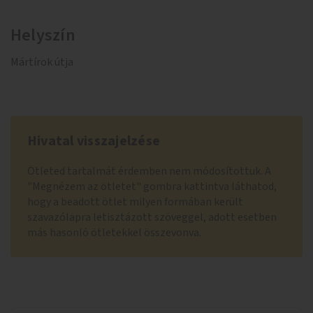
Helyszín
Mártírok útja
Hivatal visszajelzése
Ötleted tartalmát érdemben nem módosítottuk. A
"Megnézem az ötletet" gombra kattintva láthatod,
hogy a beadott ötlet milyen formában került
szavazólapra letisztázott szöveggel, adott esetben
más hasonló ötletekkel összevonva.