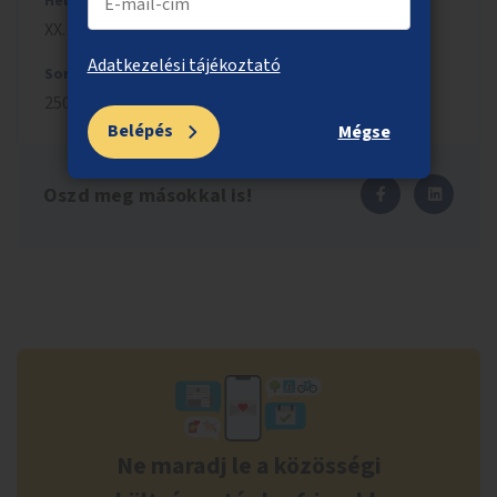
Helyszín
XX. kerület
Adatkezelési tájékoztató
Sorszám
2500
Belépés
Mégse
Oszd meg másokkal is!
Ne maradj le a közösségi