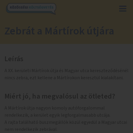
Zebrát a Mártírok útjára
Leírás
A XX. kerületi Mártírok útja és Magyar utca kereszteződésénél
nincs zebra, ezt kellene a Mártírokon keresztül kialakítani.
Miért jó, ha megvalósul az ötleted?
A Mártírok útja nagyon komoly autóforgalommal
rendelkezik, a kerület egyik legforgalmasabb utcája.
A rajta található buszmegállók közül egyedül a Magyar utcai
nem rendelkezik zebrával.