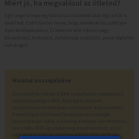
Miért jó, ha megvalósul az ötleted?
Egy cargo bringa egy belvárosi családnak akár egy autót is
kiválthat. Ezért fontos lenne, hogy mindenki hozzáfétjen
ilyen kerékpárokhoz. El lehetne vele intézni nagy
bevásárlást, költözést, építőanyag szállítást, plusz végtelen
sok dolgot.
Hivatal visszajelzése
Az elutasítás indoka: A BKK rendelkezik megalapozó
tanulmányokkal a MOL Bubi fejlesztésével,
szolgáltatási területének növelésével kapcsolatban.
A lehetséges bővítések tervezése ezek alapján
folyamatosan zajlik, a jelenleg érvényes üzemeltetési
szerződés 2025-ig szabja meg ennek kereteit, attól
eltérni nem tudnak, azonban előkészítés alatt van.