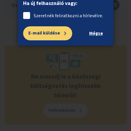
Ha új felhasználó vagy:
Oszd meg másokkal is!
Szeretnék feliratkozni a hírlevélre.
E-mail küldése
Mégse
Ne maradj le a közösségi
költségvetés legfrissebb
híreiről!
Feliratkozás