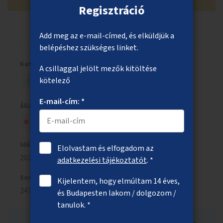
Regisztráció
Add meg az e-mail-címed, és elküldjük a
belépéshez szükséges linket.
Kategória
A csillaggal jelölt mezők kitöltése
kötelező
ZÖLD BUDAPEST
E-mail-cím: *
Állapot
Nem kapott szakmai jóváhagyást
Időszak
Elolvastam és elfogadom az
2023/2024
adatkezelési tájékoztatót
. *
Sorszám
Kijelentem, hogy elmúltam 14 éves,
2472
és Budapesten lakom / dolgozom /
tanulok. *