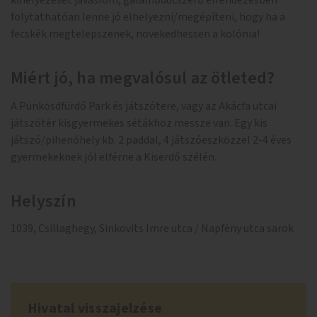
kihelyezését javaslom, galambdúcszerű elrendezésben
folytathatóan lenne jó elhelyezni/megépíteni, hogy ha a
fecskék megtelepszenek, növekedhessen a kolónia!
Miért jó, ha megvalósul az ötleted?
A Pünkösdfürdő Park és játszótere, vagy az Akácfa utcai
játszótér kisgyermekes sétákhoz messze van. Egy kis
játszó/pihenőhely kb. 2 paddal, 4 játszóeszközzel 2-4 éves
gyermekeknek jól elférne a Kiserdő szélén.
Helyszín
1039, Csillaghegy, Sinkovits Imre utca / Napfény utca sarok
Hivatal visszajelzése