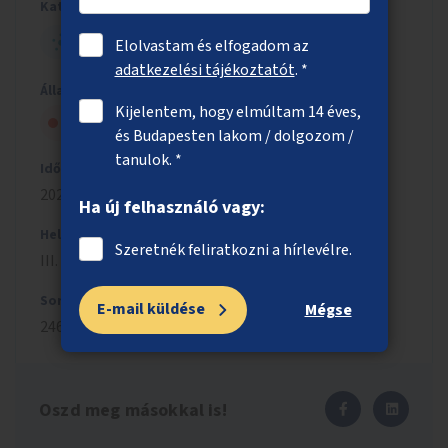
Kategória
HELYI - KIS ÖTLET
Elolvastam és elfogadom az
adatkezelési tájékoztatót
. *
Állapot
Kijelentem, hogy elmúltam 14 éves,
Szavazólapra került, de nem nyert
és Budapesten lakom / dolgozom /
tanulok. *
Időszak
2023/2024
Ha új felhasználó vagy:
Helyszín
Szeretnék feliratkozni a hírlevélre.
III. kerület
Sorszám
E-mail küldése
Mégse
2460
Oszd meg másokkal is!