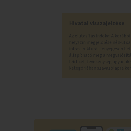
Hivatal visszajelzése
Az elutasítás indoka: A korább
helyszín megjelölése nélkül sz
infrastruktúrát lényegesen bef
állapítható meg a megvalósítá
leírt cél, tevékenység ugyanakk
kategóriában szavazólapra ker