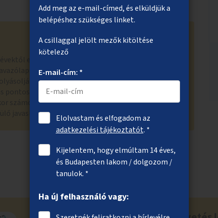
Add meg az e-mail-címed, és elküldjük a
belépéshez szükséges linket.
A csillaggal jelölt mezők kitöltése
kötelező
i évektől eltérően idén nem kerülhetnek konkrét
avazólapra olyan ötletek, amelyek a városi épített
E-mail-cím: *
olyásolják, és várható megvalósítási költségük sem
s pontos helyszínének ismerete nélkül. Az ötletben
or számos, a helyi nagy vagy a helyi kis ötlet
ülő javaslatban tükröződik.
Elolvastam és elfogadom az
adatkezelési tájékoztatót
. *
Kijelentem, hogy elmúltam 14 éves,
és Budapesten lakom / dolgozom /
tanulok. *
Ha új felhasználó vagy:
Ne maradj le a közösségi költségvetés l
Szeretnék feliratkozni a hírlevélre.