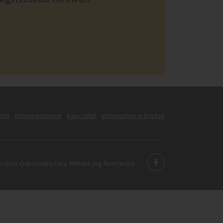
tató
Dokumentumok
Kapcsolat
Information in English
város Önkormányzata. Minden jog fenntartva