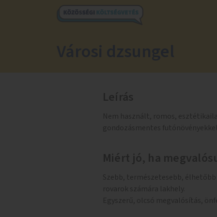
Városi dzsungel
Leírás
Nem használt, romos, esztétikailag
gondozásmentes futónövényekkel va
Miért jó, ha megvalósu
Szebb, természetesebb, élhetőbb k
rovarok számára lakhely.
Egyszerű, olcsó megvalósítás, önf