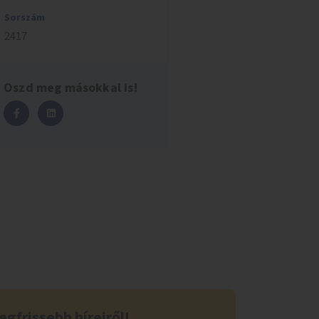
Sorszám
2417
Oszd meg másokkal is!
egfrissebb híreiről!