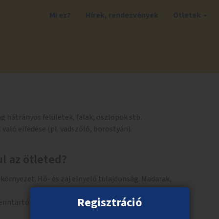
Mi ez?
Hírek, rendezvények
Ötletek
 hátrányos felületek, falak, oszlopok stb.
ló elfedése (pl. vadszőlő, borostyán).
l az ötleted?
örnyezet. Hő- és zaj elnyelő tulajdonság. Madarak,
Regisztráció
enntartó, zéró karbantartási költség.