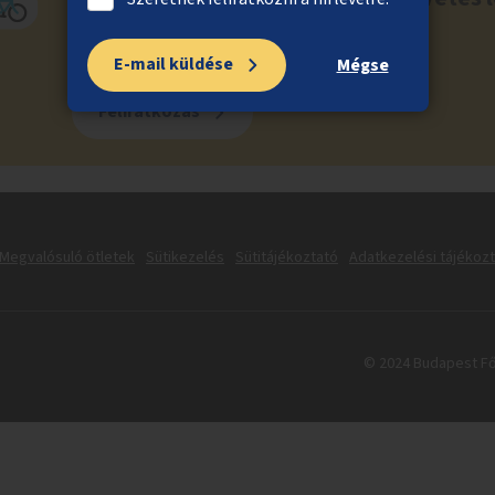
E-mail küldése
Mégse
Feliratkozás
Megvalósuló ötletek
Sütikezelés
Sütitájékoztató
Adatkezelési tájékoz
© 2024 Budapest Fő