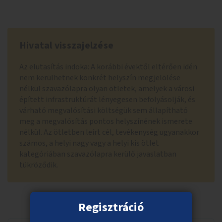
Hivatal visszajelzése
Az elutasítás indoka: A korábbi évektől eltérően idén
nem kerülhetnek konkrét helyszín megjelölése
nélkül szavazólapra olyan ötletek, amelyek a városi
épített infrastruktúrát lényegesen befolyásolják, és
várható megvalósítási költségük sem állapítható
meg a megvalósítás pontos helyszínének ismerete
nélkül. Az ötletben leírt cél, tevékenység ugyanakkor
számos, a helyi nagy vagy a helyi kis ötlet
kategóriában szavazólapra kerülő javaslatban
tükröződik.
Regisztráció