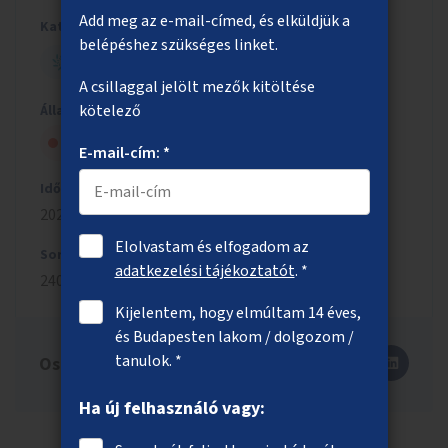
Add meg az e-mail-címed, és elküldjük a
Kategória
belépéshez szükséges linket.
ZÖLD BUDAPEST
A csillaggal jelölt mezők kitöltése
kötelező
Állapot
Nem kapott szakmai jóváhagyást
E-mail-cím: *
Időszak
2023/2024
Elolvastam és elfogadom az
Sorszám
adatkezelési tájékoztatót
. *
2405
Kijelentem, hogy elmúltam 14 éves,
és Budapesten lakom / dolgozom /
tanulok. *
Oszd meg másokkal is!
Ha új felhasználó vagy: