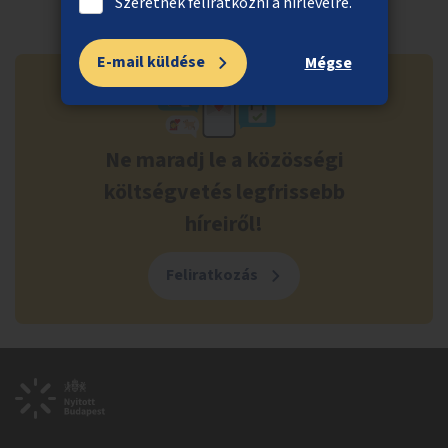
Szeretnék feliratkozni a hírlevélre.
E-mail küldése
Mégse
Ne maradj le a közösségi
költségvetés legfrissebb
híreiről!
Feliratkozás